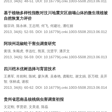
2013, 34(6): 48-51.
DOI:
10.16779/j.cnki.1003-5508.2013.06.011
基于植物多样性指数对汶川地震灾区崩塌山体的微生境植被
自然恢复力评价
骆宗诗
陈永林
王志明
何飞
何建社
潘红丽
,
,
,
,
,
2013, 34(6): 52-55.
DOI:
10.16779/j.cnki.1003-5508.2013.06.012
阿坝州花椒蛀干害虫调查研究
黄强
朱顺虎
李连红
熊英
沈贤宇
潘开文
,
,
,
,
,
2013, 34(6): 56-59.
DOI:
10.16779/j.cnki.1003-5508.2013.06.013
四川桤木优树选择与育苗技术
王勇军
肖前刚
陈斌
廖兴勇
吴春艳
龚毅红
谢文娟
苏万楷
吴开
,
,
,
,
,
,
,
,
智
张林成
谢权
,
,
2013, 34(6): 60-62.
DOI:
10.16779/j.cnki.1003-5508.2013.06.014
贵州省思南县核桃病虫害调查初报
文定刚
李贤碧
文美道
陈磊
,
,
,