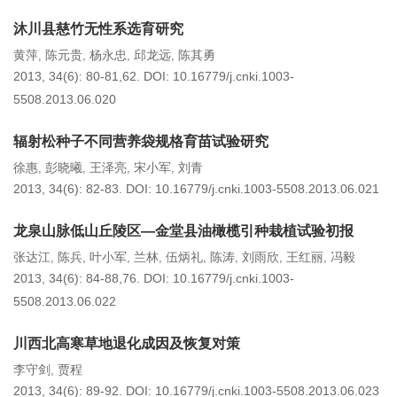
沐川县慈竹无性系选育研究
黄萍
陈元贵
杨永忠
邱龙远
陈其勇
,
,
,
,
2013, 34(6): 80-81,62.
DOI:
10.16779/j.cnki.1003-
5508.2013.06.020
辐射松种子不同营养袋规格育苗试验研究
徐惠
彭晓曦
王泽亮
宋小军
刘青
,
,
,
,
2013, 34(6): 82-83.
DOI:
10.16779/j.cnki.1003-5508.2013.06.021
龙泉山脉低山丘陵区—金堂县油橄榄引种栽植试验初报
张达江
陈兵
叶小军
兰林
伍炳礼
陈涛
刘雨欣
王红丽
冯毅
,
,
,
,
,
,
,
,
2013, 34(6): 84-88,76.
DOI:
10.16779/j.cnki.1003-
5508.2013.06.022
川西北高寒草地退化成因及恢复对策
李守剑
贾程
,
2013, 34(6): 89-92.
DOI:
10.16779/j.cnki.1003-5508.2013.06.023