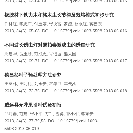
2013, 34(6): 63-64.
DOI:
10.16779/j.cnki.1003-5508.2013.06.015
橡胶林下铁力木和格木生长节律及栽培模式初步研究
许林红
李思广
付玉嫔
张快富
罗娅
赵永红
蒋云东
,
,
,
,
,
,
2013, 34(6): 65-68.
DOI:
10.16779/j.cnki.1003-5508.2013.06.016
不同波长诱虫灯对蜀柏毒蛾成虫的诱集研究
周建华
贾玉珍
范成志
肖银波
熊大国
,
,
,
,
2013, 34(6): 69-71.
DOI:
10.16779/j.cnki.1003-5508.2013.06.017
德昌杉种子预处理方法研究
王富林
王明礼
刘永安
武华卫
辜云杰
,
,
,
,
2013, 34(6): 72-76.
DOI:
10.16779/j.cnki.1003-5508.2013.06.018
威远县无花果引种试验初报
邱月群
范建
张小平
万军
游勇
曹小军
蒋东安
,
,
,
,
,
,
2013, 34(6): 77-79,55.
DOI:
10.16779/j.cnki.1003-
5508.2013.06.019