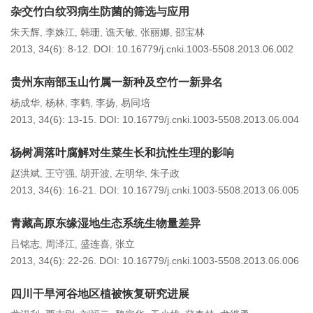
杂交竹白纹羽病生防菌的筛选与应用
朱天辉
李姝江
韩珊
谯天敏
张丽娜
邵宝林
,
,
,
,
,
2013, 34(6): 8-12.
DOI:
10.16779/j.cnki.1003-5508.2013.06.002
贵州东南部玉山竹属一新种及空竹一新异名
杨成华
杨林
李鹤
李扬
易同培
,
,
,
,
2013, 34(6): 13-15.
DOI:
10.16779/j.cnki.1003-5508.2013.06.004
杨树凋落叶腐解对生菜生长和抗性生理的影响
赵洪斌
王守强
胡开波
左明华
朱子政
,
,
,
,
2013, 34(6): 16-21.
DOI:
10.16779/j.cnki.1003-5508.2013.06.005
青藏高原东缘湿地生态系统生物量差异
吕铭志
周泽江
盛连喜
张立
,
,
,
2013, 34(6): 22-26.
DOI:
10.16779/j.cnki.1003-5508.2013.06.006
四川干旱河谷地区植被恢复研究进展