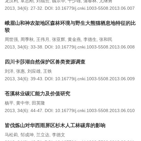
龙汉利
覃志刚
刘福云
魏宗华
干少雄
蒲春林
尤继勇
,
,
,
,
,
,
2013, 34(6): 27-32.
DOI:
10.16779/j.cnki.1003-5508.2013.06.007
峨眉山和神农架地区森林环境与野生大熊猫栖息地特征的比
较
周世强
周季秋
王伟月
张亚辉
黄金燕
李德生
张和民
,
,
,
,
,
,
2013, 34(6): 33-38.
DOI:
10.16779/j.cnki.1003-5508.2013.06.008
四川卡莎湖自然保护区兽类资源调查
刘洋
张惠
刘应雄
王铁
,
,
,
2013, 34(6): 39-43.
DOI:
10.16779/j.cnki.1003-5508.2013.06.009
苍溪林业碳汇能力及价值研究
杨平
黄中华
田英隆
,
,
2013, 34(6): 44-47.
DOI:
10.16779/j.cnki.1003-5508.2013.06.010
皆伐炼山对华西雨屏区杉木人工林碳库的影响
马松莉
邹成坤
兰立达
李德文
,
,
,