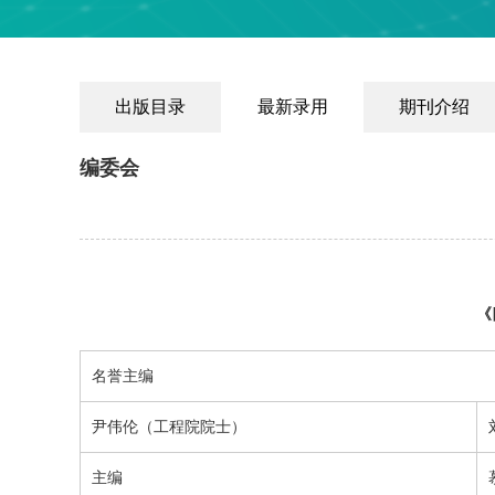
出版目录
最新录用
期刊介绍
编委会
《
名誉主编
尹伟伦
（
工程院
院士）
主编