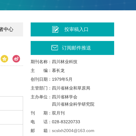
者中心
投审稿入口
订阅邮件推送
期刊名称：
四川林业科技
主
编：
慕长龙
创刊日期：
1979年5月
主管部门：
四川省林业和草原局
主办单位：
四川省林学会
四川省林业科学研究院
刊
期：
双月刊
电
话：
028-83220733
邮
箱：
scslxh2004@163.com