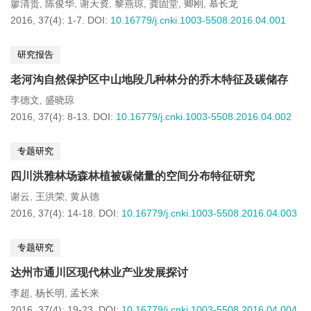
廖清贵
陈俊华
谢天资
黎燕琼
龚固堂
卿刚
慕长龙
,
,
,
,
,
,
2016, 37(4): 1-7.
DOI:
10.16779/j.cnki.1003-5508.2016.04.001
研究报告
老河沟自然保护区中山地段几种林分的乔木特征及碳储存
李德文
盛晓琼
,
2016, 37(4): 8-13.
DOI:
10.16779/j.cnki.1003-5508.2016.04.002
专题研究
四川洪雅林场森林植被碳储量的空间分布特征研究
谢云
王洪荣
黄从德
,
,
2016, 37(4): 14-18.
DOI:
10.16779/j.cnki.1003-5508.2016.04.003
专题研究
达州市通川区现代林业产业发展探讨
李超
杨长明
孟长来
,
,
2016, 37(4): 19-23.
DOI:
10.16779/j.cnki.1003-5508.2016.04.004