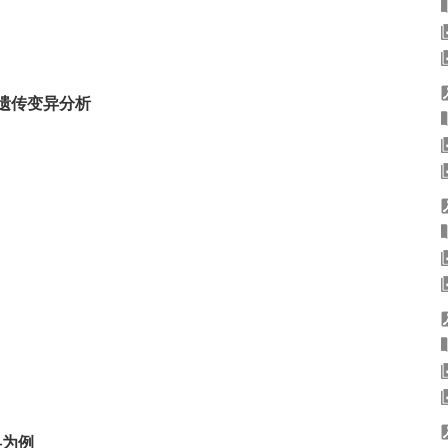
遗传变异分析
县为例