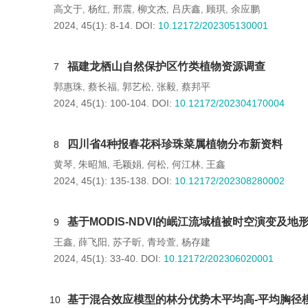
高文于
杨红
邢震
柳文杰
吕庆鑫
顾琪
余应鹏
,
,
,
,
,
,
2024, 45(1): 8-14.
DOI:
10.12172/202305130001
福建龙栖山自然保护区竹类植物资源调查
7
郭惠珠
蔡长福
郭艺松
张毅
蔡邦平
,
,
,
,
2024, 45(1): 100-104.
DOI:
10.12172/202304170004
四川省4种报春花科珍珠菜属植物分布新资料
8
黄琴
朱昭旭
毛颖娟
何松
何江林
王鑫
,
,
,
,
,
2024, 45(1): 135-138.
DOI:
10.12172/202308280002
基于MODIS-NDVI的岷江流域植被时空演变及地
9
王鑫
薛飞阳
苏子昕
青玲萱
杨存建
,
,
,
,
2024, 45(1): 33-40.
DOI:
10.12172/202306020001
基于混合效应模型的林分优势木平均高-平均胸径
10