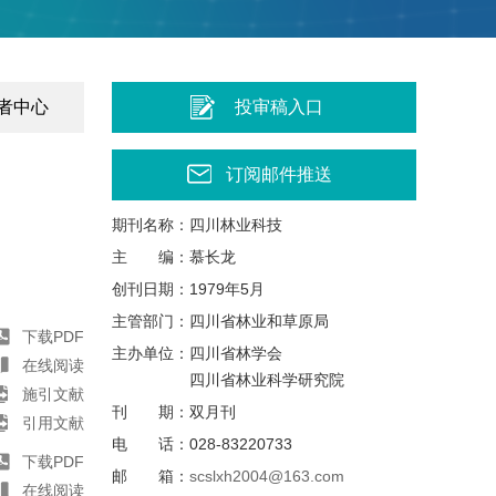
者中心
投审稿入口
订阅邮件推送
期刊名称：
四川林业科技
主
编：
慕长龙
创刊日期：
1979年5月
主管部门：
四川省林业和草原局
下载PDF
主办单位：
四川省林学会
在线阅读
四川省林业科学研究院
施引文献
刊
期：
双月刊
引用文献
电
话：
028-83220733
下载PDF
邮
箱：
scslxh2004@163.com
在线阅读