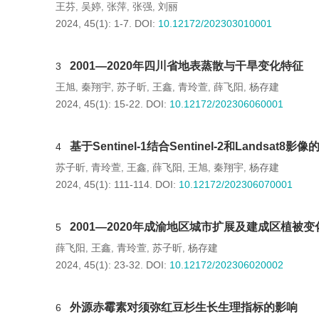
王芬
吴婷
张萍
张强
刘丽
,
,
,
,
2024, 45(1): 1-7.
DOI:
10.12172/202303010001
2001—2020年四川省地表蒸散与干旱变化特征
3
王旭
秦翔宇
苏子昕
王鑫
青玲萱
薛飞阳
杨存建
,
,
,
,
,
,
2024, 45(1): 15-22.
DOI:
10.12172/202306060001
基于Sentinel-1结合Sentinel-2和Land
4
苏子昕
青玲萱
王鑫
薛飞阳
王旭
秦翔宇
杨存建
,
,
,
,
,
,
2024, 45(1): 111-114.
DOI:
10.12172/202306070001
2001—2020年成渝地区城市扩展及建成区植被变
5
薛飞阳
王鑫
青玲萱
苏子昕
杨存建
,
,
,
,
2024, 45(1): 23-32.
DOI:
10.12172/202306020002
外源赤霉素对须弥红豆杉生长生理指标的影响
6