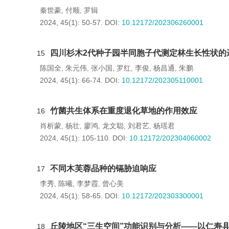
秦世豪
付顺
罗辑
,
,
2024, 45(1): 50-57.
DOI:
10.12172/202306260001
四川杉木2代种子园半同胞子代测定林生长性状的
15
陈国全
朱元伟
张小国
罗红
李俊
杨昌通
朱鹏
,
,
,
,
,
,
2024, 45(1): 66-74.
DOI:
10.12172/202305110001
竹菌共生体系在重度退化草地的作用效应
16
肖析蒙
杨壮
廖鸿
龙文聪
刘君艺
杨瑶君
,
,
,
,
,
2024, 45(1): 105-110.
DOI:
10.12172/202304060002
不同木芙蓉品种的镉胁迫响应
17
李秀
陈曦
李梦霞
曾心美
,
,
,
2024, 45(1): 58-65.
DOI:
10.12172/202303300001
丘陵地区“三生空间”功能识别与分析——以仁寿
18