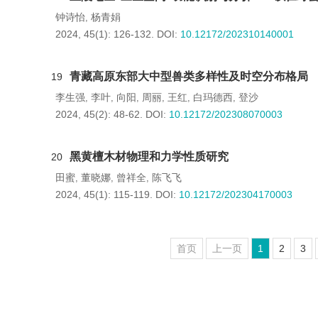
钟诗怡
杨青娟
,
2024, 45(1): 126-132.
DOI:
10.12172/202310140001
青藏高原东部大中型兽类多样性及时空分布格局
19
李生强
李叶
向阳
周丽
王红
白玛德西
登沙
,
,
,
,
,
,
2024, 45(2): 48-62.
DOI:
10.12172/202308070003
黑黄檀木材物理和力学性质研究
20
田蜜
董晓娜
曾祥全
陈飞飞
,
,
,
2024, 45(1): 115-119.
DOI:
10.12172/202304170003
首页
上一页
1
2
3