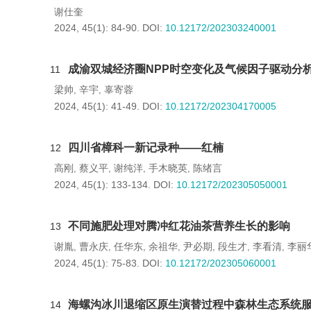
谢仕奎
2024, 45(1): 84-90.
DOI:
10.12172/202303240001
成渝双城经济圈NPP时空变化及气候因子驱动分
11
梁帅
辛宇
辜寄蓉
,
,
2024, 45(1): 41-49.
DOI:
10.12172/202304170005
四川省樟科一新记录种——红楠
12
高刚
蔡义平
谢纯洋
手木晓英
陈绪言
,
,
,
,
2024, 45(1): 133-134.
DOI:
10.12172/202305050001
不同施肥处理对腾冲红花油茶营养生长的影响
13
谢胤
曹永庆
任华东
余祖华
尹必期
段生才
李看清
李丽
,
,
,
,
,
,
,
2024, 45(1): 75-83.
DOI:
10.12172/202305060001
海螺沟冰川退缩区原生演替过程中森林生态系统
14