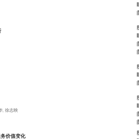
析
华
徐志映
,
服务价值变化