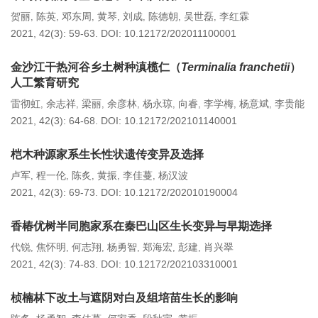
贺丽
陈英
邓东周
黄琴
刘成
陈德朝
吴世磊
李红霖
,
,
,
,
,
,
,
2021, 42(3): 59-63.
DOI:
10.12172/202011100001
金沙江干热河谷乡土树种滇榄仁（
Terminalia franchetii
）
人工繁育研究
雷彻虹
余志祥
梁丽
余彦林
杨永琼
向睿
李学梅
杨意斌
李贵能
,
,
,
,
,
,
,
,
2021, 42(3): 64-68.
DOI:
10.12172/202101140001
桤木种源家系生长性状遗传变异及选择
卢军
程一伦
陈炙
黄振
李佳蔓
杨汉波
,
,
,
,
,
2021, 42(3): 69-73.
DOI:
10.12172/202010190004
香椿优树半同胞家系在秦巴山区生长变异与早期选择
代锐
焦怀明
何志翔
杨勇智
郑海宏
彭建
肖兴翠
,
,
,
,
,
,
2021, 42(3): 74-83.
DOI:
10.12172/202103310001
桢楠林下改土与遮阴对白及组培苗生长的影响