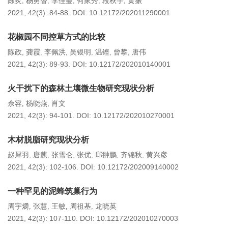
陈炙
杨勇智
李佳蔓
何家秀
段秋宇
黄振
,
,
,
,
,
2021, 42(3): 84-88.
DOI:
10.12172/202011290001
花椒园不同控草方式的比较
陈政
龚霞
李佩洪
吴银明
温铿
曾攀
唐伟
,
,
,
,
,
,
2021, 42(3): 89-93.
DOI:
10.12172/202010140001
火干扰下的森林土壤微生物研究现状分析
佘容
杨晓燕
肖文
,
,
2021, 42(3): 94-101.
DOI:
10.12172/202010270001
木材脱脂研究现状分析
赵犀羽
唐麒
张雪仑
张优
邱翀鹏
齐锦秋
黄兴彦
,
,
,
,
,
,
2021, 42(3): 102-106.
DOI:
10.12172/202009140002
一种罕见的泥蜂筑巢行为
周宇爝
张慧
王敏
周祖基
龙晓英
,
,
,
,
2021, 42(3): 107-110.
DOI:
10.12172/202010270003