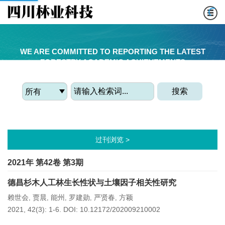
WE ARE COMMITTED TO REPORTING THE LATEST
FORESTRY ACADEMIC ACHIEVEMENTS
搜索
过刊浏览 >
2021年 第42卷 第3期
德昌杉木人工林生长性状与土壤因子相关性研究
赖世会
贾晨
能州
罗建勋
严贤春
方颖
,
,
,
,
,
2021, 42(3): 1-6.
DOI:
10.12172/202009210002