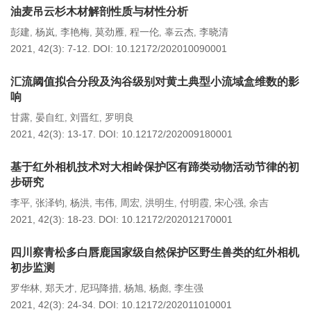
油麦吊云杉木材解剖性质与材性分析
彭建
杨岚
李艳梅
莫劲雁
程一伦
辜云杰
李晓清
,
,
,
,
,
,
2021, 42(3): 7-12.
DOI:
10.12172/202010090001
汇流阈值拟合分段及沟谷级别对黄土典型小流域盒维数的影
响
甘露
晏自红
刘晋红
罗明良
,
,
,
2021, 42(3): 13-17.
DOI:
10.12172/202009180001
基于红外相机技术对大相岭保护区有蹄类动物活动节律的初
步研究
李平
张泽钧
杨洪
韦伟
周宏
洪明生
付明霞
宋心强
余吉
,
,
,
,
,
,
,
,
2021, 42(3): 18-23.
DOI:
10.12172/202012170001
四川察青松多白唇鹿国家级自然保护区野生兽类的红外相机
初步监测
罗华林
郑天才
尼玛降措
杨旭
杨彪
李生强
,
,
,
,
,
2021, 42(3): 24-34.
DOI:
10.12172/202011010001