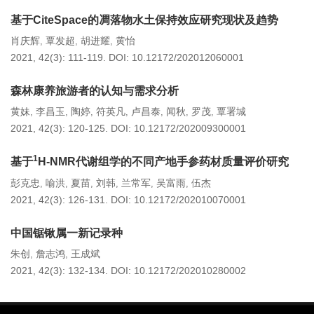
基于CiteSpace的凋落物水土保持效应研究现状及趋势
肖庆辉
覃发超
胡进耀
黄怡
,
,
,
2021, 42(3): 111-119.
DOI:
10.12172/202012060001
森林康养旅游者的认知与需求分析
黄妹
李昌玉
陶婷
符英凡
卢昌泰
闻秋
罗茂
覃署城
,
,
,
,
,
,
,
2021, 42(3): 120-125.
DOI:
10.12172/202009300001
1
基于
H-NMR代谢组学的不同产地手参药材质量评价研究
彭克忠
喻洪
夏苗
刘韩
兰常军
吴富雨
伍杰
,
,
,
,
,
,
2021, 42(3): 126-131.
DOI:
10.12172/202010070001
中国锯锹属一新记录种
朱创
詹志鸿
王成斌
,
,
2021, 42(3): 132-134.
DOI:
10.12172/202010280002