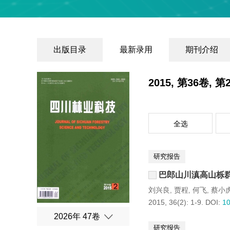
出版目录
最新录用
期刊介绍
2015, 第36卷, 
全选
研究报告
巴郎山川滇高山栎
刘兴良
贾程
何飞
蔡小
,
,
,
2015, 36(2): 1-9.
DOI:
10
2026年 47卷
研究报告