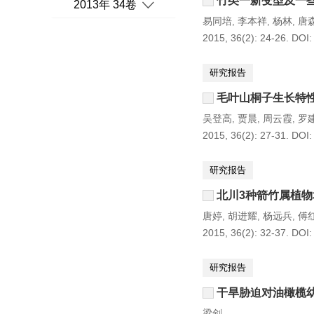
竹类一新变型及一
2013年 34卷
易同培
李本祥
杨林
唐
,
,
,
2015, 36(2): 24-26.
DOI
研究报告
毛叶山桐子生长特
吴登高
贾晨
周云霞
罗
,
,
,
2015, 36(2): 27-31.
DOI
研究报告
北川3种箭竹属植
唐婷
胡进耀
杨远兵
傅
,
,
,
2015, 36(2): 32-37.
DOI
研究报告
干旱胁迫对油橄榄
梁剑