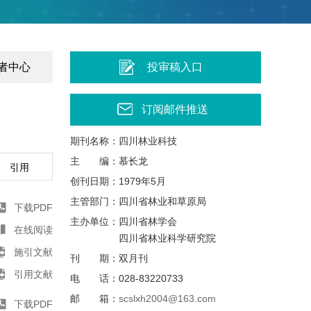
者中心
投审稿入口
订阅邮件推送
期刊名称：
四川林业科技
主
编：
慕长龙
引用
创刊日期：
1979年5月
主管部门：
四川省林业和草原局
下载PDF
主办单位：
四川省林学会
在线阅读
四川省林业科学研究院
施引文献
刊
期：
双月刊
引用文献
电
话：
028-83220733
邮
箱：
scslxh2004@163.com
下载PDF