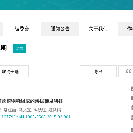
编委会
通知公告
关于我们
作
第2期
封面
取消全选
导出
群落植物科组成的海拔梯度特征
虎
潘红丽
马文宝
冯秋红
姬慧娟
,
,
,
,
.16779/j.cnki.1003-5508.2015.02.001