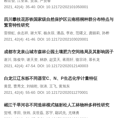
赖世会
江全富
贾晨
严贤春
,
,
,
2021, 42(4): 35-40.
DOI:
10.12172/202101050001
四川攀枝花苏铁国家级自然保护区云南梧桐种群分布特点与
繁育特性研究
雷彻虹
余志祥
谢大军
杨永琼
潘晶
李欢
范曙义
龚丽莉
孙桦
,
,
,
,
,
,
,
,
2021, 42(4): 41-46.
DOI:
10.12172/202103020001
成都市龙泉山城市森林公园土壤肥力空间格局及其影响因子
谢川
陈俊华
谢天资
林静
赵昊天
蒋雨轩
骆宗诗
慕长龙
,
,
,
,
,
,
,
2021, 42(4): 47-54.
DOI:
10.12172/202012140003
白龙江辽东栎不同器官C、N、P生态化学计量特征
黄昆
曹秀文
刘锦乾
张涛
王飞
黄旭东
,
,
,
,
,
2021, 42(4): 55-60.
DOI:
10.12172/202011270001
岷江干旱河谷不同造林模式辐射松人工林物种多样性研究
贺维
李田
张炜
吴世磊
苏宇
鄢武先
尤继勇
,
,
,
,
,
,