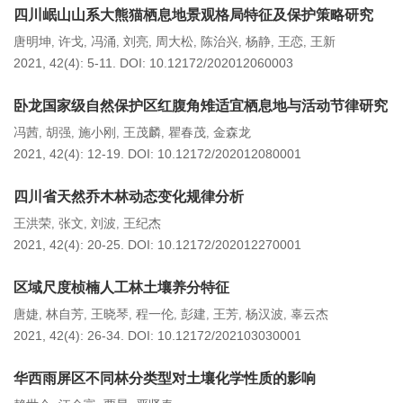
四川岷山山系大熊猫栖息地景观格局特征及保护策略研究
唐明坤
许戈
冯涌
刘亮
周大松
陈治兴
杨静
王恋
王新
,
,
,
,
,
,
,
,
2021, 42(4): 5-11.
DOI:
10.12172/202012060003
卧龙国家级自然保护区红腹角雉适宜栖息地与活动节律研究
冯茜
胡强
施小刚
王茂麟
瞿春茂
金森龙
,
,
,
,
,
2021, 42(4): 12-19.
DOI:
10.12172/202012080001
四川省天然乔木林动态变化规律分析
王洪荣
张文
刘波
王纪杰
,
,
,
2021, 42(4): 20-25.
DOI:
10.12172/202012270001
区域尺度桢楠人工林土壤养分特征
唐婕
林自芳
王晓琴
程一伦
彭建
王芳
杨汉波
辜云杰
,
,
,
,
,
,
,
2021, 42(4): 26-34.
DOI:
10.12172/202103030001
华西雨屏区不同林分类型对土壤化学性质的影响