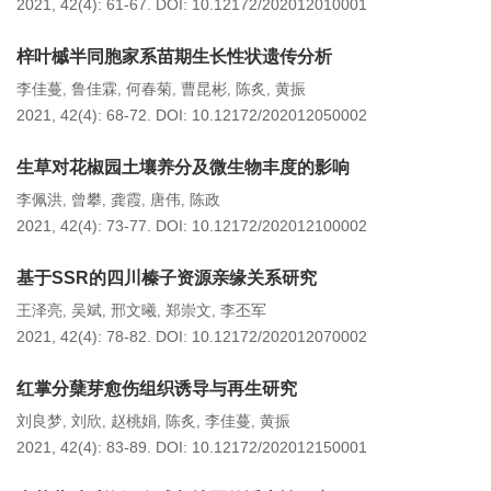
2021, 42(4): 61-67.
DOI:
10.12172/202012010001
梓叶槭半同胞家系苗期生长性状遗传分析
李佳蔓
鲁佳霖
何春菊
曹昆彬
陈炙
黄振
,
,
,
,
,
2021, 42(4): 68-72.
DOI:
10.12172/202012050002
生草对花椒园土壤养分及微生物丰度的影响
李佩洪
曾攀
龚霞
唐伟
陈政
,
,
,
,
2021, 42(4): 73-77.
DOI:
10.12172/202012100002
基于SSR的四川榛子资源亲缘关系研究
王泽亮
吴斌
邢文曦
郑崇文
李丕军
,
,
,
,
2021, 42(4): 78-82.
DOI:
10.12172/202012070002
红掌分蘖芽愈伤组织诱导与再生研究
刘良梦
刘欣
赵桃娟
陈炙
李佳蔓
黄振
,
,
,
,
,
2021, 42(4): 83-89.
DOI:
10.12172/202012150001