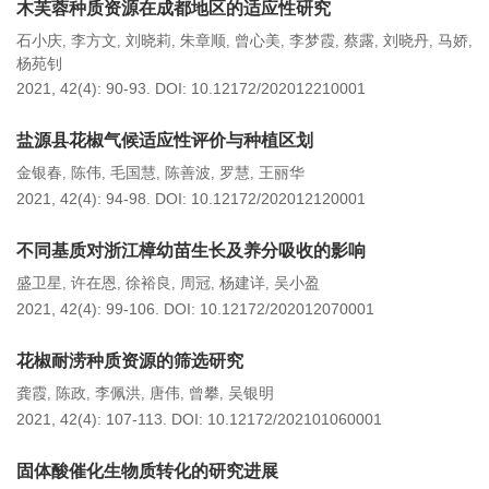
木芙蓉种质资源在成都地区的适应性研究
石小庆
李方文
刘晓莉
朱章顺
曾心美
李梦霞
蔡露
刘晓丹
马娇
,
,
,
,
,
,
,
,
,
杨苑钊
2021, 42(4): 90-93.
DOI:
10.12172/202012210001
盐源县花椒气候适应性评价与种植区划
金银春
陈伟
毛国慧
陈善波
罗慧
王丽华
,
,
,
,
,
2021, 42(4): 94-98.
DOI:
10.12172/202012120001
不同基质对浙江樟幼苗生长及养分吸收的影响
盛卫星
许在恩
徐裕良
周冠
杨建详
吴小盈
,
,
,
,
,
2021, 42(4): 99-106.
DOI:
10.12172/202012070001
花椒耐涝种质资源的筛选研究
龚霞
陈政
李佩洪
唐伟
曾攀
吴银明
,
,
,
,
,
2021, 42(4): 107-113.
DOI:
10.12172/202101060001
固体酸催化生物质转化的研究进展