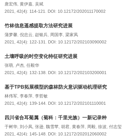
唐宏伟
黄伊嘉
吴斌
,
,
2021, 42(4): 114-121.
DOI:
10.12172/202011170002
竹林信息遥感提取方法研究进展
蒲梦馨
倪忠云
赵银兵
周国李
梁家凤
,
,
,
,
2021, 42(4): 122-131.
DOI:
10.12172/202103090002
土壤呼吸的时空变化特征研究进展
张萌
卢杰
任毅华
,
,
2021, 42(4): 132-138.
DOI:
10.12172/202103200001
基于TPB拓展模型的森林防火意识驱动机理研究
林伟军
李春萍
李哲敏
,
,
2021, 42(4): 139-144.
DOI:
10.12172/202101110001
四川省合耳菊属（菊科：千里光族）一新记录种
于树华
刘小凤
张逊
魏雪苹
胡君
黄春萍
周毅
徐波
付志玺
,
,
,
,
,
,
,
,
2021, 42(4): 145-148.
DOI:
10.12172/202012060002