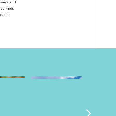
urveys and
 38 kinds
estions