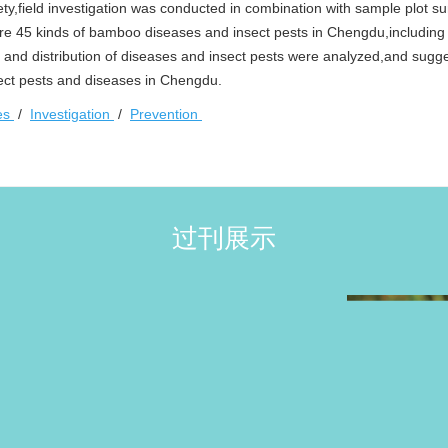
ty,field investigation was conducted in combination with sample plot s
re 45 kinds of bamboo diseases and insect pests in Chengdu,including
 and distribution of diseases and insect pests were analyzed,and sugg
ect pests and diseases in Chengdu.
ses
/
Investigation
/
Prevention
过刊展示