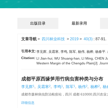
出版目录
最新录用
文章导航
>
四川林业科技
>
2019
>
40(3)
: 87-91.
引用本文:
李见辉, 吴霜寒, 李鸣, 陈军, 杨伟, 杨桦, 杨春平.
Citation:
LI Jian-hui, WU Shuang-han, LI Ming, CHEN J
Western Margin of the Chengdu Plain[J].
Journ
成都平原西缘笋用竹病虫害种类与分布
1
2
1
1
2
2
李见辉
,
吴霜寒
,
李鸣
,
陈军
,
杨伟
,
杨桦
,
杨
成都市森林病虫防治检疫站，四川 成都 610000;四川农业
详细信息