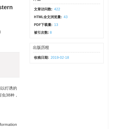
stern
文章访问数:
422
HTML全文浏览量:
43
PDF下载量:
13
l
被引次数:
8
出版历程
收稿日期:
2019-02-18
辅以灯诱的
虫38种，
nformation