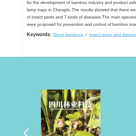
for the development of bamboo industry and product safe
lamp traps in Chengdu.The results showed that there we
of insect pests and 7 kinds of diseases.The main species
were proposed for prevention and control of bamboo ins
Keywords:
Shoot bamboos
/
Insect pests and disea