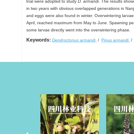
trial were adopted to study
D. armandi
. The results sho
in two years with obvious overlapped generations in Nan
and eggs were also found in winter. Overwintering larvae
April, reached maximum from May to June. Spawning period
some larvae directly went into the overwintering phase.
Keywords:
Dendroctonus armandi
/
Pinus armandi