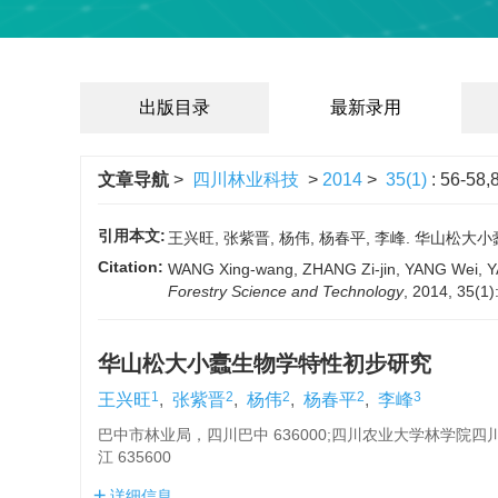
出版目录
最新录用
文章导航
>
四川林业科技
>
2014
>
35(1)
: 56-58,
引用本文:
王兴旺, 张紫晋, 杨伟, 杨春平, 李峰. 华山松大小蠹生物
Citation:
WANG Xing-wang, ZHANG Zi-jin, YANG Wei, YANG
Forestry Science and Technology
, 2014, 35(1)
华山松大小蠹生物学特性初步研究
1
2
2
2
3
王兴旺
,
张紫晋
,
杨伟
,
杨春平
,
李峰
巴中市林业局，四川巴中 636000;四川农业大学林学院四
江 635600
详细信息