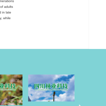
nerations
of adults
 in late
y, while