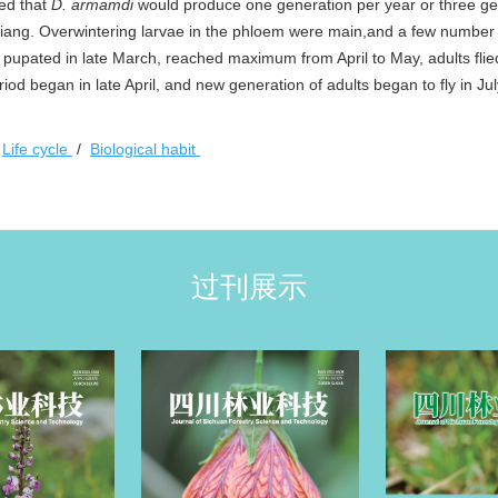
wed that
D. armamdi
would produce one generation per year or three ge
jiang. Overwintering larvae in the phloem were main,and a few number 
 pupated in late March, reached maximum from April to May, adults flied
 began in late April, and new generation of adults began to fly in Jul
/
Life cycle
/
Biological habit
过刊展示