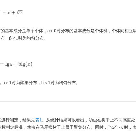
m
∗
=
ɑ
+
β
x
¯
ɑ
布的基本成分是单个个体，ɑ＞0时分布的基本成分是个体群，个体间相互吸
分布，β＜1时为均匀分布。
2
)
=
l
g
a
+
b
lg
(
x
¯
)
，b＞1时为聚集分布，b＜1时为均匀分布。
度进行测定，结果见
表1
。从统计结果可以看出，幼虫在树干上不同高度处
2
指标判定标准，幼虫在马尾松树干上属于聚集分布。同时，当
S
＞
x̄
时，