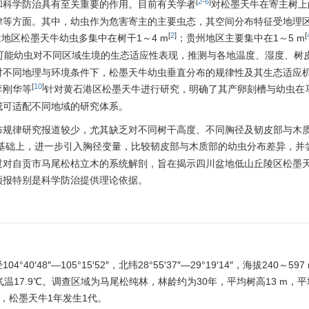
[
2
-
6
]
和科学防治具有至关重要的作用。目前有关学者
对松墨天牛在寄主树上
律等方面。其中，幼虫作为危害寄主的主要虫态，其空间分布特征受地理
[
2
]
[
地区松墨天牛幼虫多集中在树干1～4 m
；贵州地区主要集中在1～5 m
可能幼虫对不同区域生境的生态适应性表现，推测与各地温度、湿度、树
对不同地理与环境条件下，松墨天牛幼虫垂直分布的规律性及其生态适应
[
10
]
李刚华等
针对黄石港区松墨天牛进行研究，明确了其产卵刻槽与幼虫在
成可适配不同地域的研究体系。
布规律研究报道较少，尤其缺乏对不同树干高度、不同胸径及韧皮部与木
基础上，进一步引入胸径变量，比较韧皮部与木质部的幼虫分布差异，并
过对自贡市马尾松枯立木的系统解剖，旨在揭示四川盆地低山丘陵区松墨
预报特别是科学防治提供理论依据。
8″—105°15′52″，北纬28°55′37″—29°19′14″，海拔240～59
17.9℃。调查区域为马尾松纯林，林龄约为30年，平均树高13 m，平
区，松墨天牛1年发生1代。