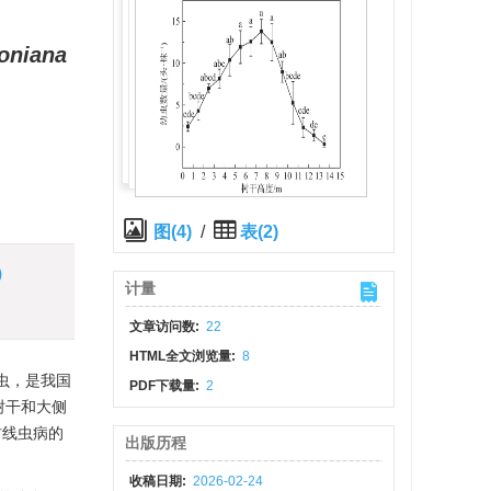
oniana
图(4)
/
表(2)
)
计量
文章访问数:
22
HTML全文浏览量:
8
虫，是我国
PDF下载量:
2
树干和大侧
材线虫病的
出版历程
收稿日期:
2026-02-24