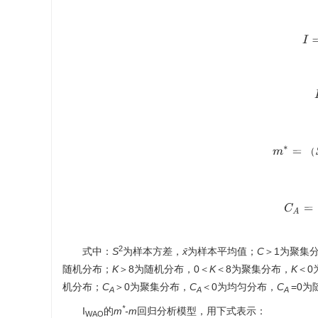
I
m
∗
=
（
（
C
A
=
2
式中：
S
为样本方差，
x̄
为样本平均值；
C
＞1为聚集
随机分布；
K
＞8为随机分布，0＜
K
＜8为聚集分布，
K
＜0
机分布；
C
＞0为聚集分布，
C
＜0为均匀分布，
C
=0为
A
A
A
*
I
的
m
-m
回归分析模型，用下式表示：
WAO