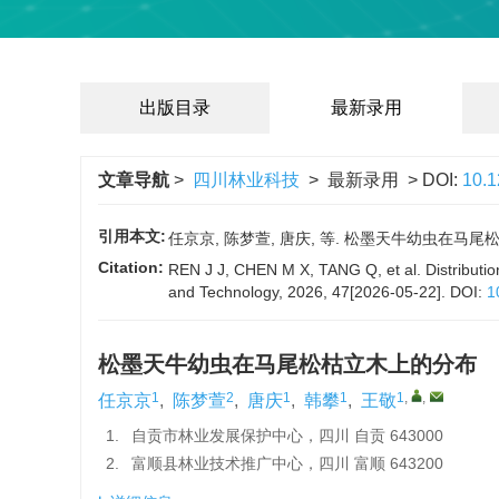
出版目录
最新录用
文章导航
>
四川林业科技
> 最新录用 > DOI:
10.
引用本文:
任京京, 陈梦萱, 唐庆, 等. 松墨天牛幼虫在马尾松枯立木上
Citation:
REN J J, CHEN M X, TANG Q, et al. Distributio
and Technology, 2026, 47[2026-05-22].
DOI:
1
松墨天牛幼虫在马尾松枯立木上的分布
1
2
1
1
1
,
,
任京京
,
陈梦萱
,
唐庆
,
韩攀
,
王敬
1.
自贡市林业发展保护中心，四川 自贡 643000
2.
富顺县林业技术推广中心，四川 富顺 643200