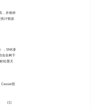
树高，并将样
次统计韧皮
A），SNK多
幼虫在树干
析松墨天
Cassie指
(1)