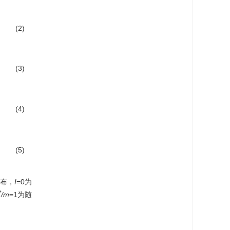
(2)
(3)
(4)
(5)
分布，
I
=0为
*
/m
=1为随