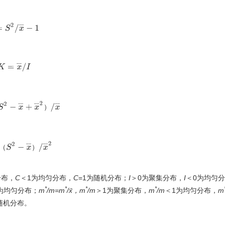
=
S
2
/
x
¯
−
1
K
=
x
¯
/
I
S
2
−
x
¯
+
x
¯
2
）
/
x
¯
）
（
S
2
−
x
¯
）
/
x
¯
2
（
）
分布，
C
＜1为均匀分布，
C
=1为随机分布；
I
＞0为聚集分布，
I
＜0为均匀
*
*
*
*
为均匀分布；
m
/m=m
/x̄，m
/m
＞1为聚集分布，
m
/m
＜1为均匀分布，
m
随机分布。