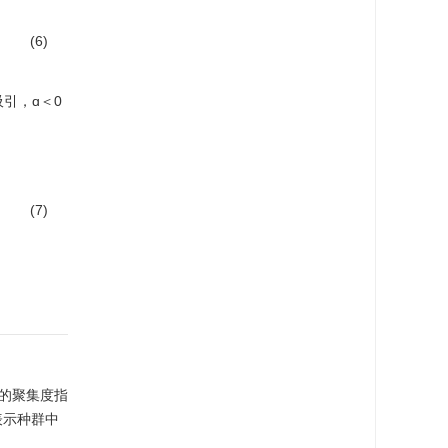
(6)
引，ɑ＜0
(7)
的聚集度指
表示种群中