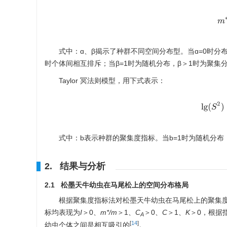
式中：ɑ、β揭示了种群不同空间分布型。当ɑ=0时分
时个体间相互排斥；当β=1时为随机分布，β＞1时为聚集
Taylor 冥法则模型，用下式表示：
lg
(
S
式中：b表示种群的聚集度指标。当b=1时为随机分布
2. 结果与分析
2.1 松墨天牛幼虫在马尾松上的空间分布格局
根据聚集度指标法对松墨天牛幼虫在马尾松上的聚集
标均表现为
I
＞0、
m*/m
＞1、
C
＞0、
C
＞1、
K
＞0，根据
A
[
14
]
幼虫个体之间是相互吸引的
。