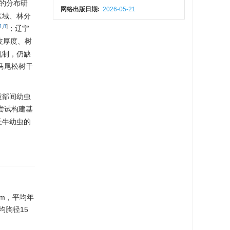
的分布研
网络出版日期:
2026-05-21
区域、林分
4
,
8
]
；辽宁
皮厚度、树
机制，仍缺
马尾松树干
质部间幼虫
尝试构建基
天牛幼虫的
7 m，平均年
均胸径15