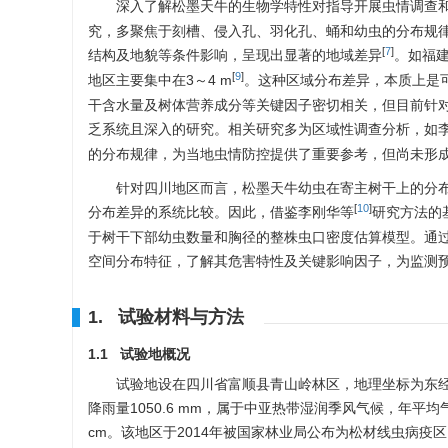
深入了解松墨天牛的生物学特性对指导开展虫情调查
究，多聚焦于刻槽、侵入孔、羽化孔、蛹和幼虫的分布规
[
7
]
结构及地貌等条件影响，呈现出显著的地域差异
。如福建
[
9
]
地区主要集中在3～4 m
。这种区域分布差异，本质上是
干含水量及树体营养成分等关键因子密切相关，但目前针
乏系统且深入的研究。相关研究多为区域性调查分析，如
的分布规律，为当地虫情防控提供了重要参考，但尚未形
针对四川地区而言，松墨天牛幼虫在寄主树干上的分
[
10
]
分布差异的系统比较。因此，借鉴李刚华等
研究方法的
于树干下部幼虫数量和胸径的整株虫口密度估算模型。通
空间分布特征，了解其危害特性及关键影响因子，为监测
1. 试验材料与方法
1.1 试验地概况
试验地设在四川省富顺县青山岭林区，地理坐标为东经104°40′4
降雨量
1050.6
mm，属于中亚热带湿润季风气候，年平均气温
cm。该地区于2014年被国家林业局公布为松材线虫病疫