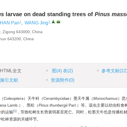
us
larvae on dead standing trees of
Pinus mass
1
1
,
,
HAN Pan
,
WANG Jing
r, Zigong 643000, China
shun 643200, China
HTML全文
图
(4)
表
(2)
参考文献
(22
施引文献
资源附件
(0)
Coleoptera）天牛科（Cerambycidae）墨天牛属（
Monochamus
）昆
iana
Lamb.）、黑松（
Pinus thunbergii
Parl.）等。该虫主要以幼虫蛀食
[
1
]
分的运输
，导致松树生长势衰弱甚至死亡。同时，松墨天牛也是传播松
护松林资源的关键环节。