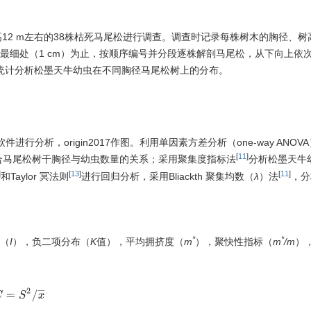
、树高12 m左右的38株枯死马尾松进行调查。调查时记录每株树木的胸径、
径最细处（1 cm）为止，按顺序编号并分段逐株解剖马尾松，从下向上依
，统计分析松墨天牛幼虫在不同胸径马尾松树上的分布。
软件进行分析，origin2017作图。利用单因素方差分析（one-way ANOV
[
11
]
合马尾松树干胸径与幼虫数量的关系；采用聚集度指标法
分析松墨天牛
]
[
13
]
[
11
]
和Taylor 冥法则
进行回归分析，采用Bliackth 聚集均数（
λ
）法
，分
*
*
（
I
），负二项分布（
K
值），平均拥挤度（
m
），聚快性指标（
m
/m
），
C
=
S
2
/
x
¯