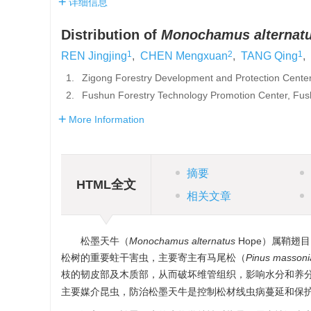
详细信息
Distribution of
Monochamus alternat
1
2
1
REN Jingjing
,
CHEN Mengxuan
,
TANG Qing
,
1.
Zigong Forestry Development and Protection Cente
2.
Fushun Forestry Technology Promotion Center, Fu
More Information
摘要
HTML全文
相关文章
松墨天牛（
Monochamus alternatus
Hope）属鞘翅目（
松树的重要蛀干害虫，主要寄主有马尾松（
Pinus masson
枝的韧皮部及木质部，从而破坏维管组织，影响水分和养
主要媒介昆虫，防治松墨天牛是控制松材线虫病蔓延和保