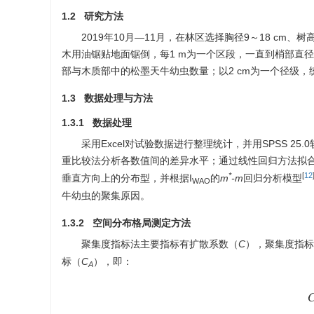
1.2 研究方法
2019年10月—11月，在林区选择胸径9～18 cm
木用油锯贴地面锯倒，每1 m为一个区段，一直到梢部直
部与木质部中的松墨天牛幼虫数量；以2 cm为一个径级
1.3 数据处理与方法
1.3.1 数据处理
采用Excel对试验数据进行整理统计，并用SPSS 25.0
重比较法分析各数值间的差异水平；通过线性回归方法拟
*
[
12
垂直方向上的分布型，并根据I
的
m
-m
回归分析模型
WAO
牛幼虫的聚集原因。
1.3.2 空间分布格局测定方法
聚集度指标法主要指标有扩散系数（
C
），聚集度指标
标（
C
），即：
A