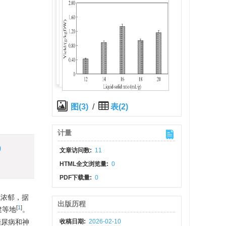
图(3)
/
表(2)
计量
)
文章访问数:
11
HTML全文浏览量:
0
PDF下载量:
0
气浓郁，据
出版历程
[
1
]
建等地
。
糖尿病和神
收稿日期:
2026-02-10