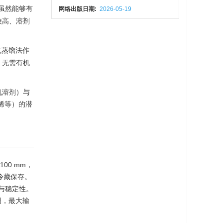
虽然能够有
网络出版日期:
2026-05-19
较高、溶剂
气蒸馏法作
、无需有机
机溶剂）与
烯等）的潜
1100
mm，
封冷藏保存。
与稳定性。
调，最大输