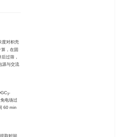
浓度对枳壳
计算，在固
粉碎后过筛，
压电源与交流
GC
-
3
为避免电场过
0 min
将提取时间