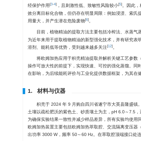
[
3
-
4
]
[
5
]
经保护作用
，且刺激性低、致敏性风险较小
。因此，
效分离目标化合物，但仍存在明显局限：例如浸渍、索氏
[
6
]
用量大，并产生潜在危险废物
。
目前，植物精油的提取方法主要包括冷榨法、水蒸气蒸
为近年来用于提取植物精油的新型强化技术，并有研究表
[
12
]
溶剂、能耗低等优势，受到越来越多关注
。
将欧姆加热应用于枳壳精油提取并解析关键工艺参数
操作可放大性的前提下，实现快速、可控的强化蒸馏。同时
在影响，为后续能耗评价与工业化提供数据框架，为其在
1. 材料与仪器
枳壳于 2024 年 9 月购自四川省遂宁市大英县隆盛镇
土壤以疏松肥沃的紫色土、砂质壤土为主，pH 6.0～7.5
为确保实验结果一致性并减少样品差异，所有实验均使用同
欧姆加热装置主要包括欧姆加热萃取腔、交流隔离变压器（GBK
出功率
3000
W，频率 50～60 Hz。在萃取腔顶端接口