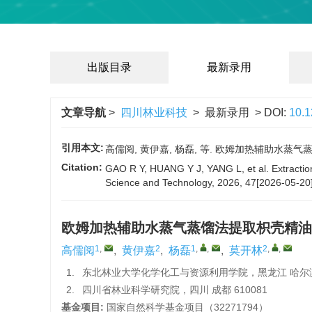
出版目录
最新录用
文章导航
>
四川林业科技
> 最新录用 > DOI:
10.
引用本文:
高儒阅, 黄伊嘉, 杨磊, 等. 欧姆加热辅助水蒸气蒸馏法提
Citation:
GAO R Y, HUANG Y J, YANG L, et al. Extraction t
Science and Technology, 2026, 47[2026-05-20]
欧姆加热辅助水蒸气蒸馏法提取枳壳精油
1
,
2
1
,
,
2
,
,
高儒阅
,
黄伊嘉
,
杨磊
,
莫开林
1.
东北林业大学化学化工与资源利用学院，黑龙江 哈尔滨 
2.
四川省林业科学研究院，四川 成都 610081
基金项目:
国家自然科学基金项目（
32271794
）