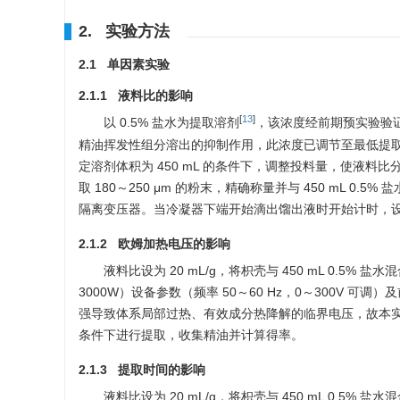
2. 实验方法
2.1 单因素实验
2.1.1 液料比的影响
[
13
]
以 0.5% 盐水为提取溶剂
，该浓度经前期预实验验
精油挥发性组分溶出的抑制作用，此浓度已调节至最低提
定溶剂体积为 450 mL 的条件下，调整投料量，使液料比分别
取 180～250 μm 的粉末，精确称量并与 450 mL
隔离变压器。当冷凝器下端开始滴出馏出液时开始计时，设定欧
2.1.2 欧姆加热电压的影响
液料比设为 20 mL/g，将枳壳与 450 mL 0.
3000W）设备参数（频率 50～60 Hz，0～300V 可
强导致体系局部过热、有效成分热降解的临界电压，故本实验设定欧
条件下进行提取，收集精油并计算得率。
2.1.3 提取时间的影响
液料比设为 20 mL/g，将枳壳与 450 mL 0.5