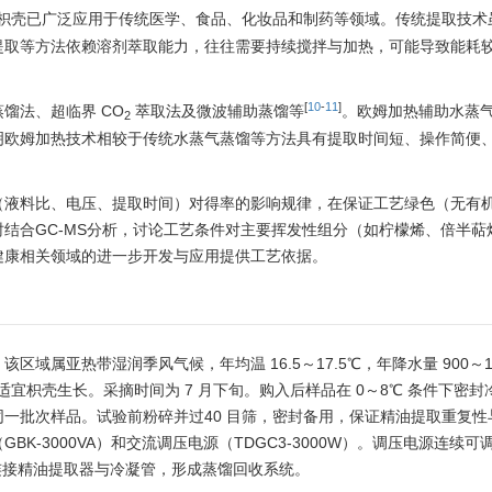
枳壳已广泛应用于传统医学、食品、化妆品和制药等领域。传统提取技术
提取等方法依赖溶剂萃取能力，往往需要持续搅拌与加热，可能导致能耗
[
10
-
11
]
馏法、超临界 CO
萃取法及微波辅助蒸馏等
。欧姆加热辅助水蒸
2
明欧姆加热技术相较于传统水蒸气蒸馏等方法具有提取时间短、操作简便
（液料比、电压、提取时间）对得率的影响规律，在保证工艺绿色（无有
结合GC-MS分析，讨论工艺条件对主要挥发性组分（如柠檬烯、倍半萜
健康相关领域的进一步开发与应用提供工艺依据。
。该区域属亚热带湿润季风气候，年均温 16.5～17.5℃，年降水量 900～
，适宜枳壳生长。采摘时间为 7 月下旬。购入后样品在 0～8℃ 条件下密
一批次样品。试验前粉碎并过40 目筛，密封备用，保证精油提取重复性
-3000VA）和交流调压电源（TDGC3-3000W）。调压电源连续可
处连接精油提取器与冷凝管，形成蒸馏回收系统。