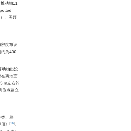
椎动物11
tted
a
）、黑领
的密度布设
约为400
等动物出没
定在离地面
5 m左右的
机位点建立
兽类、鸟
[
16
]
手册》
。