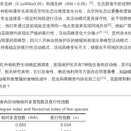
[
5
]
种（0.1≥RAI≥0.05）和偶见种（RAI＜0.05）
。生态群落中的优势
这种影响通常先表现在空间生态位维度发生分化，当空间生态位重叠程度
通常会选择某一固定时间段进行活动，其活动模式更具保守性。处于弱势
[
8
]
性，他们常通过提前或延迟使用同一地点资源来实现同域共存
。例如广
[
9
-
11
]
的花面狸均表现出严格的夜行性，活动高峰变化十分微小
。贵州赤水
为明显的双峰型；四川八月林自然保护区的猪獾则表现出单峰型活动模式
保持着稳定的夜行性活动模式，活动高峰变化不大，猪獾在不同地区的活
开展了红外相机野生动物监测调查，发现保护区共有7种陆生食肉目动物，其中
]
。相关研究表明，它们在食性、栖息地利用等方面存在明显重叠，如鼬
[
15
]
鼬獾和食蟹獴的食物组成中，昆虫和两栖类均排在前三位
，花面狸和豹
共存？
种食肉目动物相对多度指数及夜行性指数
degree index and Nocturnal index of five species
相对多度指数（
RAI
）
夜行性指数（
λ
）
0.683
0.034