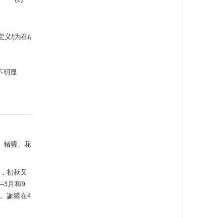
定义
f
为在
t
i
i
不明显
、猪獾、花
。
低，初秋又
3月和9
。鼬獾在4