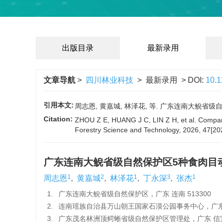
出版目录
最新录用
文章导航
>
四川林业科技
> 最新录用 > DOI:
10.
引用本文:
周志恩, 黄嘉城, 林泽花, 等. 广东连南大鲵省级自然保
Citation:
ZHOU Z E, HUANG J C, LIN Z H, et al. Comparin
Forestry Science and Technology, 2026, 47[20
广东连南大鲵省级自然保护区5种食肉目
1
2
1
3
1
周志恩
,
黄嘉城
,
林泽花
,
丁永深
,
张杰
1.
广东连南大鲵省级自然保护区，广东 连南 513300
2.
连南瑶族自治县万山朝王国家石漠公园事务中心，广东 连
3.
广东茂名林洲顶鳄蜥省级自然保护区管理处，广东 信宜 