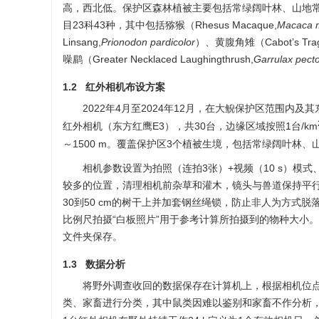
高，西北低。保护区森林植被主要包括常绿阔叶林、山地常
目23科43种，其中包括猕猴（Rhesus Macaque,
Macaca m
Linsang,
Prionodon pardicolor
）、黄腹角雉（Cabot’s Trag
噪鹛（Greater Necklaced Laughingthrush,
Garrulax pecto
1.2 红外相机布设方案
2022年4月至2024年12月，在大鲵保护区范围内及其
红外相机（东方红鹰E3），共30台，边缘区域按照1台/km
～
1500
m。覆盖保护区3个植被生境，包括常绿阔叶林、
相机参数设置为拍照（连拍3张）+视频（10 s）模式
较多的位置，清理相机前杂草和灌木，镜头与兽道保持平
30到50 cm的树干上并加套钢丝绳锁，防止非人为方式
比例尺拍摄“白板照片”用于参考计算所拍摄到的物种大小
文件夹保存。
1.3 数据分析
将野外调查收回的数据保存在计算机上，根据相机位
类、家畜进行分类，其中鼠类因难以鉴别和家畜不作分析