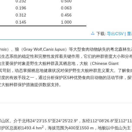
0.232
0.500
0.196
0.063
0.312
0.456
0.145
1.000
下载:
导出CSV
| 
nsis
）、狼（Gray Wolf,
Canis lupus
）等大型食肉动物缺失的粤北森林生
然生态系统的稳定性和完整性发挥着关键作用，它们的种群密度大小和分
保护对象是野生大鲵种群及其栖息地，大鲵（Chinese Giant
其苛刻，动态掌握栖息地健康状况对保护野生大鲵种群意义重大。了解食
程度的有效手段之一，通过分析保护区5种优势食肉目动物的活动节律，探
定大鲵种群保护措施提供数据支持。
°23′15.5″至24°25′22.9″，东经112°08′26.8″至112°11′
2
保护区总面积
1493.4
hm
，海拔范围为400至
1550
m，地貌以中低山为主