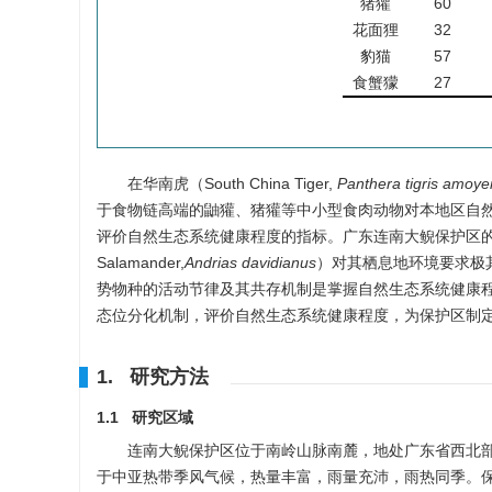
猪獾
60
花面狸
32
豹猫
57
食蟹獴
27
在华南虎（South China Tiger,
Panthera tigris amoye
于食物链高端的鼬獾、猪獾等中小型食肉动物对本地区自
评价自然生态系统健康程度的指标。广东连南大鲵保护区的主要
Salamander,
Andrias davidianus
）对其栖息地环境要求极
势物种的活动节律及其共存机制是掌握自然生态系统健康
态位分化机制，评价自然生态系统健康程度，为保护区制
1. 研究方法
1.1 研究区域
连南大鲵保护区位于南岭山脉南麓，地处广东省西北部山区。介于北纬24
于中亚热带季风气候，热量丰富，雨量充沛，雨热同季。