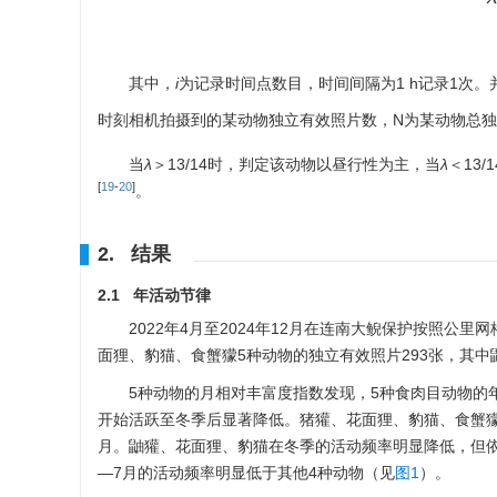
其中，
i
为记录时间点数目，时间间隔为1 h记录1次。并将
时刻相机拍摄到的某动物独立有效照片数，N为某动物总
当
λ
＞13/14时，判定该动物以昼行性为主，当
λ
＜13
[
19
-
20
]
。
2. 结果
2.1 年活动节律
2022年4月至2024年12月在连南大鲵保护按照公
面狸、豹猫、食蟹獴5种动物的独立有效照片293张，其中鼬
5种动物的月相对丰富度指数发现，5种食肉目动物的
开始活跃至冬季后显著降低。猪獾、花面狸、豹猫、食蟹獴
月。鼬獾、花面狸、豹猫在冬季的活动频率明显降低，但依
—7月的活动频率明显低于其他4种动物（见
图1
）。