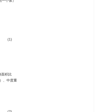
同一个体）
(1)
叠面积比
5）、中度重
(2)