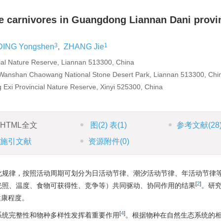
ve carnivores in Guangdong Liannan Dani provi
3
1
DING Yongshen
,
ZHANG Jie
ial Nature Reserve, Liannan 513300, China
 Wanshan Chaowang National Stone Desert Park, Liannan 513300, Chi
Exi Provincial Nature Reserve, Xinyi 525300, China
HTML全文
图
(2)
表
(1)
参考文献
(28
施引文献
资源附件
(0)
化规律，按照活动周期可划分为日活动节律、潮汐活动节律、年活动节律
[
2
]
光照、温度、食物可获得性、竞争等）共同驱动、协同作用的结果
。研
健康程度。
[
4
]
系统完整性和物种多样性发挥着重要作用
。根据物种在自然生态系统的