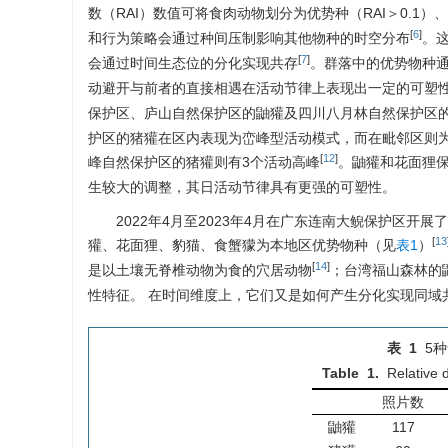
数（RAI）数值可将食肉动物划分为优势种（RAI＞0.1）、常见
[
6
]
和行为策略会通过种间压制影响其他物种的时空分布
。
[
7
]
会通过时间生态位的分化实现共存
。群落中的优势物种
动避开与前者的直接相遇在活动节律上表现出一定的可塑
保护区、庐山自然保护区的鼬獾及四川八月林自然保护区
护区的猪獾在区内表现为峦峰型活动模式，而在毗邻区则
[
12
]
峰自然保护区的猪獾则有3个活动高峰
。鼬獾和花面狸
生较大的调整，其日活动节律具有更强的可塑性。
2022年4月至2023年4月在广东连南大鲵保护区
[
13
獾、花面狸、豹猫、食蟹獴为本地区优势物种（见
表1
）
[
14
]
是以土壤无脊椎动物为食的穴居动物
；台湾福山森林的
性特征。 在时间维度上，它们又是如何产生分化实现同域
表 1
5
Table 1.
Relative 
照片数
鼬獾
117