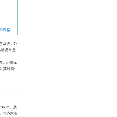
显示表格
态系统，处
布情况常是
肉目动物优
讨其时间生
36.2″。属
，地势东南