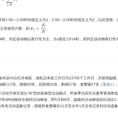
1:00—2:00时间值定义为1，2:00—3:00时间值定义为2，以此类推。
r
i
=
f
i
N
独立有效照片数，则
。
/14时，判定该动物以夜行性为主，当
λ
接近13/14时，则判定该动物夜行性
里网格布设43台红外相机，相机总有效工作日为
13765
个工作日，共获得鼬獾
獾117张，猪獾60张，花面狸32张，豹猫57张，食蟹獴27张（见
表1
）
年活动节律呈现出“M”型的双峰型活动模式，即春季先回升后夏季逐渐降
等4种动物存在相同活动峰值，即5月和8月，鼬獾的活动峰值则出现在1—
然有活动迹象记录，猪獾和食蟹獴在11月至次年1月没有记录到活动迹象