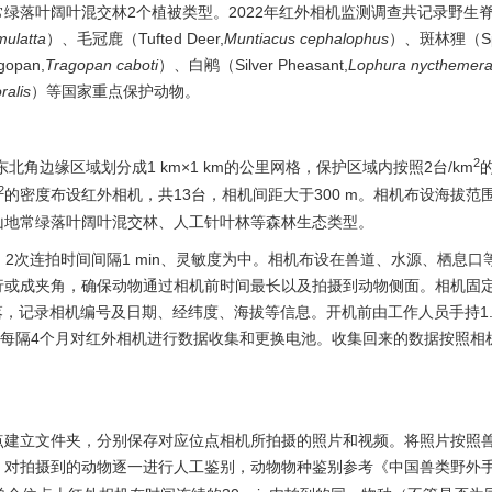
绿落叶阔叶混交林2个植被类型。2022年红外相机监测调查共记录野生脊
ulatta
）、毛冠鹿（Tufted Deer,
Muntiacus cephalophus
）、斑林狸（Spo
opan,
Tragopan caboti
）、白鹇（Silver Pheasant,
Lophura nycthemer
ralis
）等国家重点保护动物。
2
东北角边缘区域划分成1 km×1 km的公里网格，保护区域内按照2台/km
2
的密度布设红外相机，共13台，相机间距大于300 m。相机布设海拔范围
山地常绿落叶阔叶混交林、人工针叶林等森林生态类型。
、2次连拍时间间隔1 min、灵敏度为中。相机布设在兽道、水源、栖息口
行或成夹角，确保动物通过相机前时间最长以及拍摄到动物侧面。相机固
脱落，记录相机编号及日期、经纬度、海拔等信息。开机前由工作人员手持1.
。每隔4个月对红外相机进行数据收集和更换电池。收集回来的数据按照相
点建立文件夹，分别保存对应位点相机所拍摄的照片和视频。将照片按照
，对拍摄到的动物逐一进行人工鉴别，动物物种鉴别参考《中国兽类野外