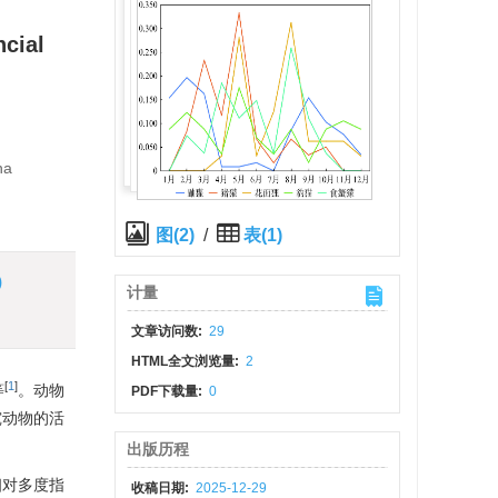
ncial
na
图(2)
/
表(1)
)
计量
文章访问数:
29
HTML全文浏览量:
2
[
1
]
等
。动物
PDF下载量:
0
究动物的活
出版历程
相对多度指
收稿日期:
2025-12-29