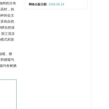
物种的分布
网络出版日期:
2026-05-14
较高时，则
物种则会主
西弄岗自然
桫椤自然保
；浙江清凉
动模式则发
鼬獾、猪
獾和猪獾均
猫均有树栖