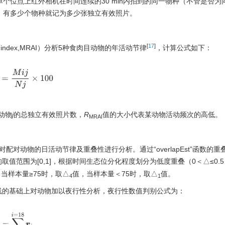
单个位点上红外相机在时间连续的30 min内拍到的同一物种（不管是否为
，有多少个物种就记为多少张独立有效照片。
[
17
]
nce index,MRAI）分析5种食肉目动物的年活动节律
，计算公式如下：
R
A
I
=
M
i
j
N
j
×
100
动物
j
的总独立有效照片数，
R
值的大小代表某动物活动频次的高低。
MRAI
对动物的日活动节律及重叠性进行分析。通过“overlapEst”函数的重
取值范围为[0,1]，根据时间生态位分化程度划分为低度重叠（0＜△≤0.
，当样本量≥75时，取△
值，当样本量＜75时，取△
值。
4
1
线的基础上对动物加以夜行性分析，夜行性数值判别公式为：
=
∑
i
=
6
i
=
18
r
i