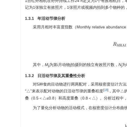
1台红外相机在野外持续工作24 h定义为1个有效相机日，
记为1张独立有效照片，1张照片或视频内拍到多个物种的
1.3.1 年活动节律分析
采用月相对丰富度指数（Monthly relative abunda
R
M
其中，
M
为第i月动物j拍摄到的独立有效照片数，
N
为
ij
j
1.3.2 日活动节律及其重叠性分析
对5种食肉目动物进行两两配对，采用核密度估计方法对配
[
18
]
“△”来表示配对动物的日活动节律的重叠程度
，其中△的
叠（0.5＜△≤0.8）和高度重叠（0.8＜△）。分析过程中
为了量化分析动物的活动模式，在核密度估计分布曲
λ