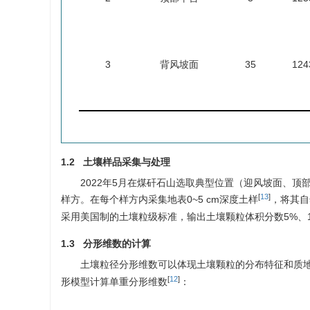
3
背风坡面
35
124
1.2 土壤样品采集与处理
2022年5月在煤矸石山选取典型位置（迎风坡面、顶部
[
13
]
样方。在每个样方内采集地表0~5 cm深度土样
，将其自
采用美国制的土壤粒级标准，输出土壤颗粒体积分数5%、16%
1.3 分形维数的计算
土壤粒径分形维数可以体现土壤颗粒的分布特征和质
[
12
]
形模型计算单重分形维数
：