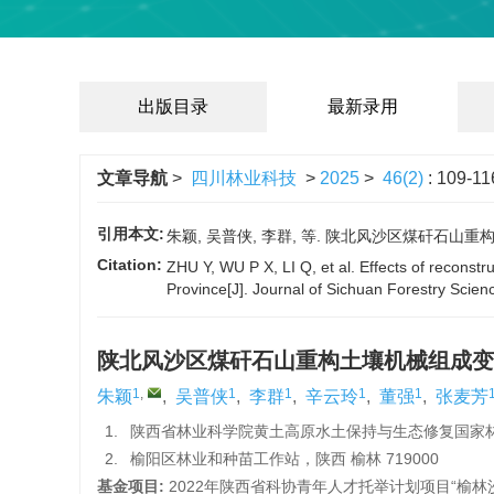
出版目录
最新录用
文章导航
>
四川林业科技
>
2025
>
46(2)
: 109-11
引用本文:
朱颖, 吴普侠, 李群, 等. 陕北风沙区煤矸石山重构土
Citation:
ZHU Y, WU P X, LI Q, et al. Effects of reconstr
Province[J]. Journal of Sichuan Forestry Scie
陕北风沙区煤矸石山重构土壤机械组成变
1
,
1
1
1
1
朱颖
,
吴普侠
,
李群
,
辛云玲
,
董强
,
张麦芳
1.
陕西省林业科学院黄土高原水土保持与生态修复国家林草
2.
榆阳区林业和种苗工作站，陕西 榆林 719000
基金项目:
2022年陕西省科协青年人才托举计划项目“榆林