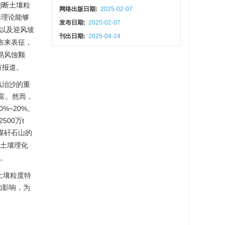
判断土壤粒
网络出版日期:
2025-02-07
形理论能够
发布日期:
2025-02-07
以及迎风坡
刊出日期:
2025-04-24
布来表征，
于易风蚀颗
有报道。
风治沙的重
富。然而，
%~20%。
2500
万t
煤矸石山的
土壤理化
。
土壤粒度特
的影响，为