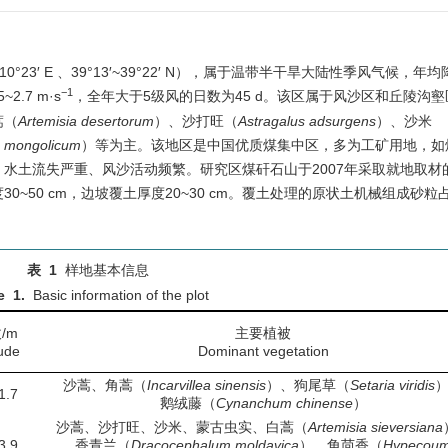
°23′ E 、39°13′~39°22′ N），属于温带半干旱大陆性季风气候，年
−1
2.7 m·s
，全年大于5级风的日数为45 d。该区属于风沙区和丘陵沟
蒿（
Artemisia desertorum
）、沙打旺（
Astragalus adsurgens
）、沙米
 mongolicum
）等为主。该地区是中国优质煤集中区，多为工矿用地，如
水土流失严重、风沙活动频繁。研究区煤矸石山于2007年采取就地取材
~50 cm，边坡覆土厚度20~30 cm。覆土处理的原状土机械组成砂粒
。
表 1
样地基本信息
e 1.
Basic information of the plot
/m
主要植被
tude
Dominant vegetation
沙蒿、角蒿（
Incarvillea sinensis
）、狗尾草（
Setaria viridis
1.7
鹅绒藤（
Cynanchum chinense
）
沙蒿、沙打旺、沙米、蒙古虫实、白蒿（
Artemisia sieversiana
3.9
香青兰（
Dracocephalum moldavica
）、角茴香（
Hypecou