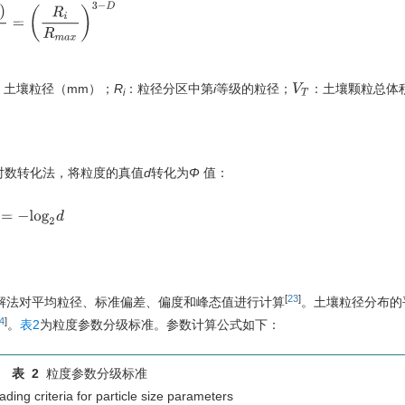
V
T
=
(
R
i
R
m
a
x
)
3
−
D
：土壤粒径（mm）；
R
：粒径分区中第
i
等级的粒径；
：土壤颗粒总体
V
T
i
ein 对数转化法，将粒度的真值
d
转化为
Φ
值：
Φ
=
−
l
o
g
2
d
[
23
]
ard 图解法对平均粒径、标准偏差、偏度和峰态值进行计算
。土壤粒径分布的
4
]
。
表2
为粒度参数分级标准。参数计算公式如下：
表 2
粒度参数分级标准
ading criteria for particle size parameters