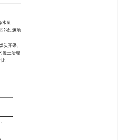
均降水量
壑区的过渡地
煤炭开采、
的覆土治理
占比
）、
）、
m