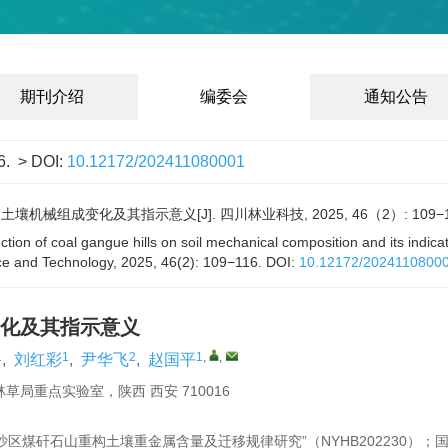
期刊介绍
编委会
通知公告
6.
> DOI:
10.12172/202411080001
壤机械组成变化及其指示意义[J]. 四川林业科技, 2025, 46（2）: 109−1
uction of coal gangue hills on soil mechanical composition and its indic
nce and Technology, 2025, 46(2): 109−116.
DOI:
10.12172/2024110800
化及其指示意义
1
1
2
1
,
,
,
刘红彩
,
尹华飞
,
赵国平
局重点实验室，陕西 西安 710016
沙区煤矸石山重构土壤重金属含量及迁移规律研究”（NYHB202230）；