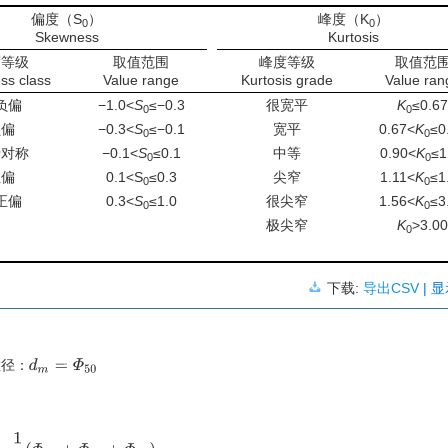
偏度（S
）
峰度（K
）
0
0
Skewness
Kurtosis
度等级
取值范围
峰度等级
取值范
ss class
Value range
Kurtosis grade
Value ran
负偏
−1.0<
S
≤−0.3
很宽平
K
≤0.6
0
0
负偏
−0.3<
S
≤−0.1
宽平
0.67<
K
≤0
0
0
于对称
−0.1<
S
≤0.1
中等
0.90<
K
≤1
0
0
正偏
0.1<S
≤0.3
尖窄
1.11<
K
≤1
0
0
正偏
0.3<
S
≤1.0
很尖窄
1.56<
K
≤3
0
0
极尖窄
K
>3.0
0
下载:
导出CSV
| 
粒
径
：
d
m
=
Φ
50
粒
径
：
0
=
1
3
(
Φ
16
+
Φ
50
+
Φ
84
)