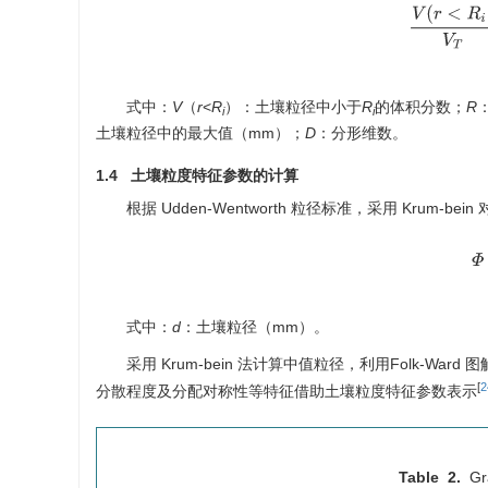
V
(
r
<
R
i
)
式中：
V
（
r
<
R
）：土壤粒径中小于
R
的体积分数；
R
i
i
土壤粒径中的最大值（mm）；
D
：分形维数。
1.4 土壤粒度特征参数的计算
根据 Udden-Wentworth 粒径标准，采用 Krum-b
式中：
d
：土壤粒径（mm）。
采用 Krum-bein 法计算中值粒径，利用Folk-W
[
2
分散程度及分配对称性等特征借助土壤粒度特征参数表示
Table 2.
Gr