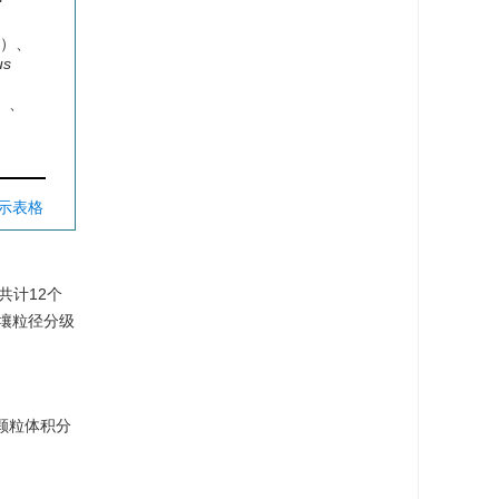
）、
us
）、
显示表格
共计12个
土壤粒径分级
颗粒体积分