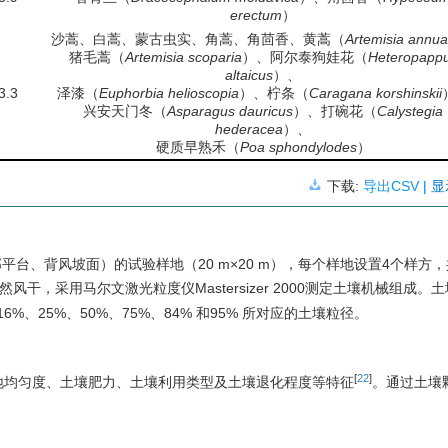
erectum
）
沙蒿、白蒿、蒙古虫实、角蒿、角茴香、黄蒿（
Artemisia annua
猪毛蒿（
Artemisia scoparia
）、阿尔泰狗娃花（
Heteropapp
altaicus
）、
3.3
泽漆（
Euphorbia helioscopia
）、柠条（
Caragana korshinskii
兴安天门冬（
Asparagus dauricus
）、打碗花（
Calystegia
hederacea
）、
硬质早熟禾（
Poa sphondylodes
）
下载:
导出CSV
| 
平台、背风坡面）的试验样地（20 m×20 m），每个样地设置4个样方，
然风干，采用马尔文激光粒度仪Mastersizer 2000测定土壤机械组成。
、25%、50%、75%、84% 和95% 所对应的土壤粒径。
[
22
]
地均匀度、土壤肥力、土壤利用类型及土壤退化程度等特征
。通过土壤