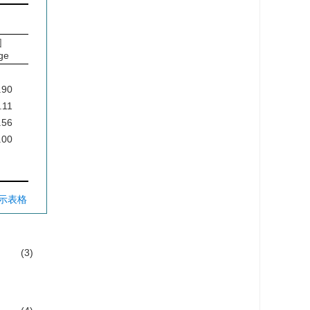
围
ge
7
.90
.11
.56
.00
0
显示表格
(3)