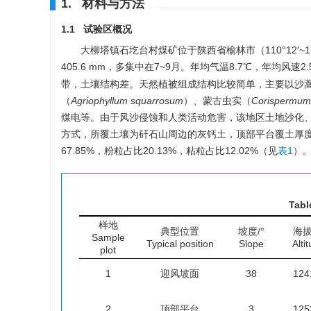
1. 材料与方法
1.1 试验区概况
大柳塔镇石圪台村煤矿位于陕西省榆林市（110°12′~110
405.6 mm，多集中在7~9月。年均气温8.7℃，年均风速2.5~
带，土壤结构差。天然植被组成结构比较简单，主要以沙
（
Agriophyllum squarrosum
）、蒙古虫实（
Cori
spermum
煤电等。由于风沙侵蚀和人类活动危害，该地区土地沙化、
方式，所覆土壤为矸石山周边的灰钙土，顶部平台覆土厚度30
67.85%，粉粒占比20.13%，粘粒占比12.02%（见
表1
）
Tabl
样地
典型位置
坡度/°
海拔
Sample
Typical position
Slope
Alti
plot
1
迎风坡面
38
124
2
顶部平台
3
125