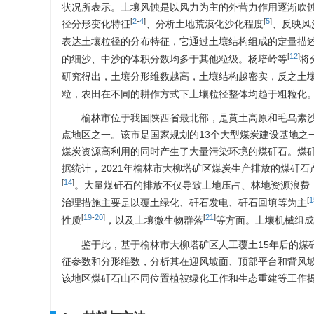
状况所表示。土壤风蚀是以风力为主的外营力作用逐渐吹
[
2
-
4
]
[
5
]
径分形变化特征
、分析土地荒漠化沙化程度
、反映风
表达土壤粒径的分布特征，它通过土壤结构组成的定量描
[
12
]
的细沙、中沙的体积分数均多于其他粒级。杨培岭等
将
研究得出，土壤分形维数越高，土壤结构越密实，反之土
粒，农田在不同的耕作方式下土壤粒径整体均趋于粗粒化
榆林市位于我国陕西省最北部，是黄土高原和毛乌素
点地区之一。该市是国家规划的13个大型煤炭建设基地之
煤炭资源高利用的同时产生了大量污染环境的煤矸石。煤矸
据统计，2021年榆林市大柳塔矿区煤炭生产排放的煤矸石产
[
14
]
。大量煤矸石的排放不仅导致土地压占、林地资源浪费
[
1
治理措施主要是以覆土绿化、矸石发电、矸石回填等为主
[
19
-
20
]
[
21
]
性质
，以及土壤微生物群落
等方面。土壤机械组成
鉴于此，基于榆林市大柳塔矿区人工覆土15年后的煤
征参数和分形维数，分析其在迎风坡面、顶部平台和背风
该地区煤矸石山不同位置植被绿化工作和生态重建等工作