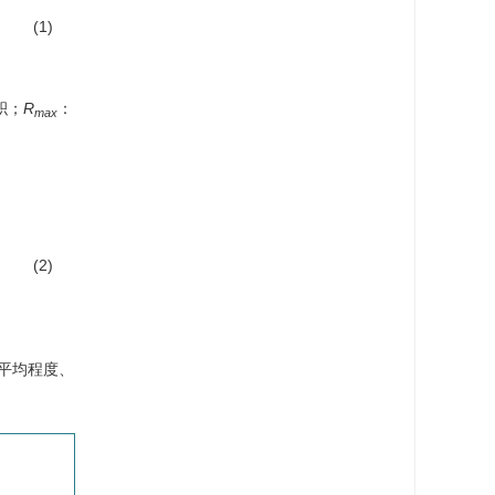
(1)
积；
R
：
max
(2)
平均程度、