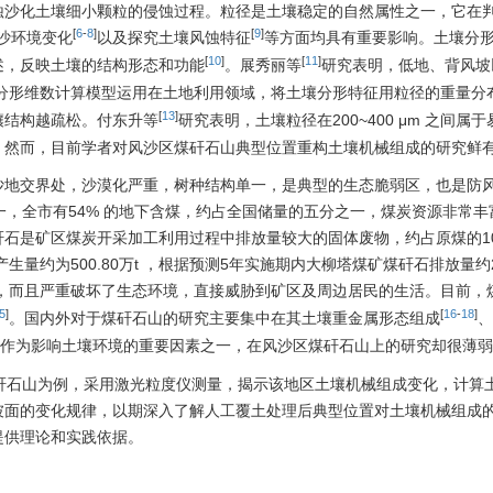
蚀沙化土壤细小颗粒的侵蚀过程。粒径是土壤稳定的自然属性之一，它在
[
6
-
8
]
[
9
]
沙环境变化
以及探究土壤风蚀特征
等方面均具有重要影响。土壤分
[
10
]
[
11
]
述，反映土壤的结构形态和功能
。展秀丽等
研究表明，低地、背风坡
分形维数计算模型运用在土地利用领域，将土壤分形特征用粒径的重量分
[
13
]
壤结构越疏松。付东升等
研究表明，土壤粒径在200~400 μm 之间属
。然而，目前学者对风沙区煤矸石山典型位置重构土壤机械组成的研究鲜
沙地交界处，沙漠化严重，树种结构单一，是典型的生态脆弱区，也是防
一，全市有54% 的地下含煤，约占全国储量的五分之一，煤炭资源非常丰
石是矿区煤炭开采加工利用过程中排放量较大的固体废物，约占原煤的10
生量约为500.80万t ，根据预测5年实施期内大柳塔煤矿煤矸石排放量约
，而且严重破坏了生态环境，直接威胁到矿区及周边居民的生活。目前，
5
]
[
16
-
18
]
。国内外对于煤矸石山的研究主要集中在其土壤重金属形态组成
、
作为影响土壤环境的重要因素之一，在风沙区煤矸石山上的研究却很薄弱
矸石山为例，采用激光粒度仪测量，揭示该地区土壤机械组成变化，计算
坡面的变化规律，以期深入了解人工覆土处理后典型位置对土壤机械组成
提供理论和实践依据。