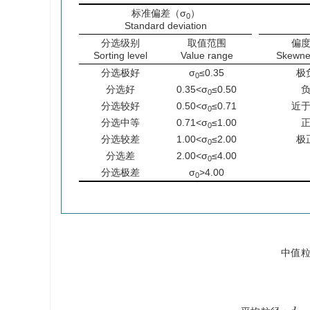
标准偏差（σ
）
0
Standard deviation
分选级别
取值范围
偏
Sorting level
Value range
Skewne
分选极好
σ
≤0.35
极
0
分选好
0.35<σ
≤0.50
0
分选较好
0.50<σ
≤0.71
近
0
分选中等
0.71<σ
≤1.00
0
分选较差
1.00<σ
≤2.00
极
0
分选差
2.00<σ
≤4.00
0
分选极差
σ
>4.00
0
中
值
中
值
平
均
粒
径
：
d