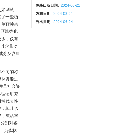
网络出版日期:
2024-03-21
剂如刺激
发布日期:
2024-03-21
定了一些植
刊出日期:
2024-06-24
，单萜烯类
单萜烯类化
较少，仅有
及其含量动
成分及含量
有不同的称
森林资源进
并且社会资
学理论研究
两种代表性
种，其叶形
强，成活率
，分别对各
征，为森林