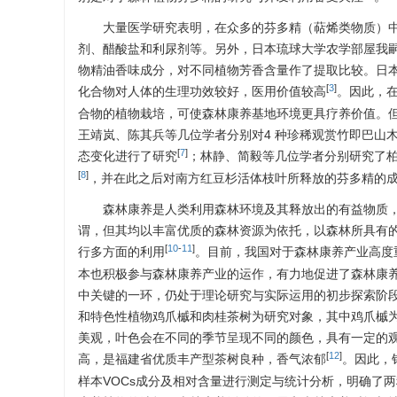
大量医学研究表明，在众多的芬多精（萜烯类物质）
剂、醋酸盐和利尿剂等。另外，日本琉球大学农学部屋我
物精油香味成分，对不同植物芳香含量作了提取比较。日
[
3
]
化合物对人体的生理功效较好，医用价值较高
。因此，
合物的植物栽培，可使森林康养基地环境更具疗养价值。
王靖岚、陈其兵等几位学者分别对4 种珍稀观赏竹即巴山
[
7
]
态变化进行了研究
；林静、简毅等几位学者分别研究了
[
8
]
，并在此之后对南方红豆杉活体枝叶所释放的芬多精的
森林康养是人类利用森林环境及其释放出的有益物质
谓，但其均以丰富优质的森林资源为依托，以森林所具有
[
10
-
11
]
行多方面的利用
。目前，我国对于森林康养产业高度
本也积极参与森林康养产业的运作，有力地促进了森林康
中关键的一环，仍处于理论研究与实际运用的初步探索阶
和特色性植物鸡爪槭和肉桂茶树为研究对象，其中鸡爪槭
美观，叶色会在不同的季节呈现不同的颜色，具有一定的
[
12
]
高，是福建省优质丰产型茶树良种，香气浓郁
。因此，
样本VOCs成分及相对含量进行测定与统计分析，明确了