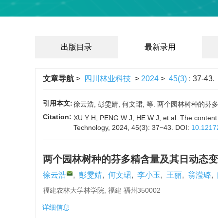
出版目录
最新录用
文章导航
>
四川林业科技
>
2024
>
45(3)
: 37-43.
引用本文:
徐云浩, 彭雯婧, 何文珺, 等. 两个园林树种的芬多精含
Citation:
XU Y H, PENG W J, HE W J, et al. The content 
Technology, 2024, 45(3): 37−43.
DOI:
10.1217
两个园林树种的芬多精含量及其日动态变
徐云浩
,
彭雯婧
,
何文珺
,
李小玉
,
王丽
,
翁滢璐
,
福建农林大学林学院, 福建 福州350002
详细信息