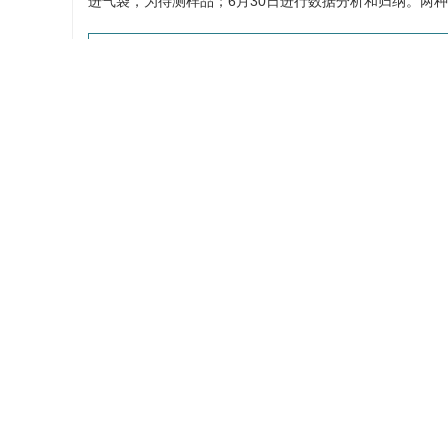
进气袋，为待测样品；6月30日进行数据分析和归纳。两
表 1
Table 1.
Bas
植物
采样点
泰宁县境元
鸡爪槭
康养生态
泰宁县境元
茶树
康养生态
1.1.3 采样方法
使用动态顶空吸附采样法（Dynamic Headspace
尽塑料袋内空气；②用气泵泵入通过活性炭和GDX-51过滤