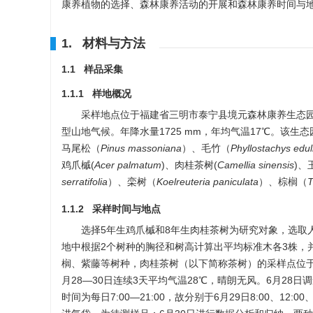
康养植物的选择、森林康养活动的开展和森林康养时间与
1. 材料与方法
1.1 样品采集
1.1.1 样地概况
采样地点位于福建省三明市泰宁县境元森林康养生态园（26°33
型山地气候。年降水量
1725
mm，年均气温17℃。该生
马尾松（
Pinus massoniana
）、毛竹（
Phyllostachys edul
鸡爪槭(
Acer palmatum
)、肉桂茶树(
Camellia sinensis
)、
serratifolia
）、栾树（
Koelreuteria paniculata
）、棕榈（
T
1.1.2 采样时间与地点
选择5年生鸡爪槭和8年生肉桂茶树为研究对象，选取人
地中根据2个树种的胸径和树高计算出平均标准木各3株，
榈、紫藤等树种，肉桂茶树（以下简称茶树）的采样点位于
月28—30日连续3天平均气温28℃，晴朗无风。6月2
时间为每日7:00—21:00，故分别于6月29日8:00、12