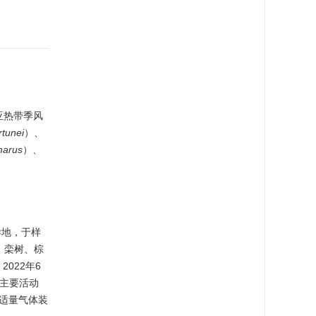
。
中亚热带季风
rtunei
）、
marus
）、
样地，于样
、栾树、棕
022年6
们主要活动
抽取适量气体装