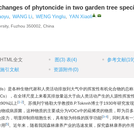
changes of phytoncide in two garden tree spec
,
iaoyu
,
WANG Li
,
WENG Yinglu
,
YAN Xiaoli
versity, Fuzhou 350002, China
HTML全文
图
(3)
表
(4)
参考文献
(19
施引文献
资源附件
(0)
c compounds）是各种生物代谢和人类活动排放到大气中的挥发性有机化合物的
VOCs），在全球尺度上来看其排放量远大于由人类活动产生的人源性挥发
[
1
-
2
]
90%以上
。苏俄列宁格勒大学教授B.P.Toknnh博士于1930年研究发
物或病原菌，这种物质的主要成分为VOCs中的萜烯类的物质，即为芬多
[
3
-
4
]
人体免疫力，明显抑制癌细胞生长，具有较为特殊的医学功能
，同时具有一
[
5
]
作用
。近年来，随着我国森林康养产业的迅速发展，探究森林康养的作