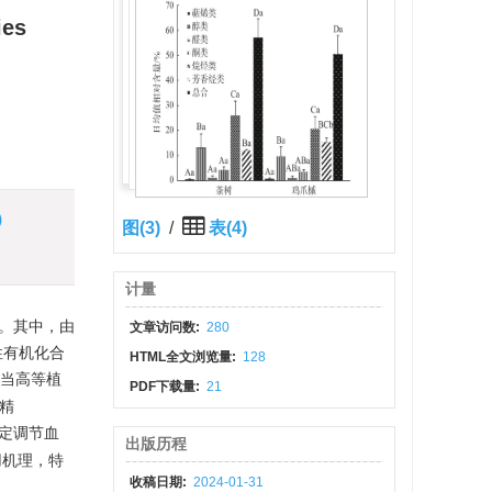
ies
)
图(3)
/
表(4)
计量
总称。其中，由
文章访问数:
280
性有机化合
HTML全文浏览量:
128
现当高等植
PDF下载量:
21
精
定调节血
出版历程
用机理，特
收稿日期:
2024-01-31