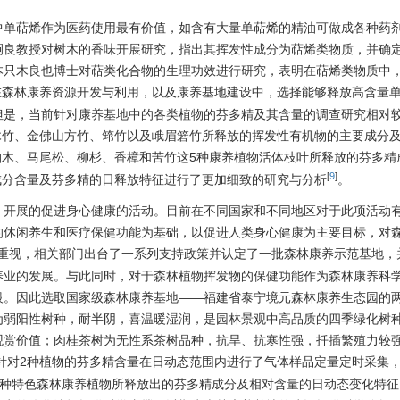
中单萜烯作为医药使用最有价值，如含有大量单萜烯的精油可做成各种药
嗣良教授对树木的香味开展研究，指出其挥发性成分为萜烯类物质，并确
本只木良也博士对萜类化合物的生理功效进行研究，表明在萜烯类物质中
在森林康养资源开发与利用，以及康养基地建设中，选择能够释放高含量
但是，当前针对康养基地中的各类植物的芬多精及其含量的调查研究相对
木竹、金佛山方竹、筇竹以及峨眉箬竹所释放的挥发性有机物的主要成分
柏木、马尾松、柳杉、香樟和苦竹这5种康养植物活体枝叶所释放的芬多精
[
9
]
成分含量及芬多精的日释放特征进行了更加细致的研究与分析
。
，开展的促进身心健康的活动。目前在不同国家和不同地区对于此项活动
的休闲养生和医疗保健功能为基础，以促进人类身心健康为主要目标，对
重视，相关部门出台了一系列支持政策并认定了一批森林康养示范基地，
养业的发展。与此同时，对于森林植物挥发物的保健功能作为森林康养科
段。因此选取国家级森林康养基地——福建省泰宁境元森林康养生态园的
为弱阳性树种，耐半阴，喜温暖湿润，是园林景观中高品质的四季绿化树
观赏价值；肉桂茶树为无性系茶树品种，抗旱、抗寒性强，扦插繁殖力较
针对2种植物的芬多精含量在日动态范围内进行了气体样品定量定时采集
两种特色森林康养植物所释放出的芬多精成分及相对含量的日动态变化特