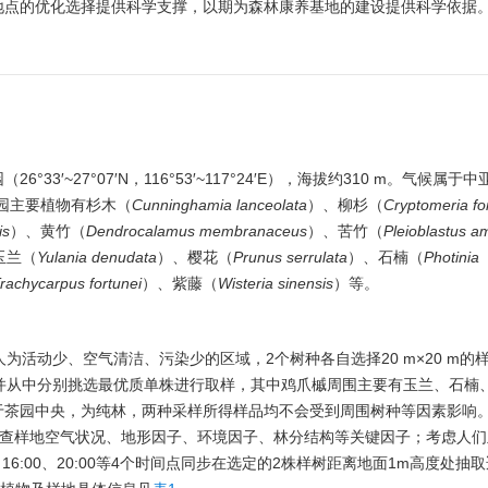
地点的优化选择提供科学支撑，以期为森林康养基地的建设提供科学依据
′~27°07′N，116°53′~117°24′E），海拔约310 m。气候属于
态园主要植物有杉木（
Cunninghamia lanceolata
）、柳杉（
Cryptomeria
fo
is
）、黄竹（
Dendrocalamus membranaceus
）、苦竹（
Pleioblastus a
玉兰（
Yulania denudata
）、樱花（
Prunus serrulata
）、石楠（
Photinia
rachycarpus fortunei
）、紫藤（
Wisteria sinensis
）等。
为活动少、空气清洁、污染少的区域，2个树种各自选择20 m×20 m的
并从中分别挑选最优质单株进行取样，其中鸡爪槭周围主要有玉兰、石楠
茶园中央，为纯林，两种采样所得样品均不会受到周围树种等因素影响。2
8日调查样地空气状况、地形因子、环境因子、林分结构等关键因子；考虑人
:00、16:00、20:00等4个时间点同步在选定的2株样树距离地面1m高度处