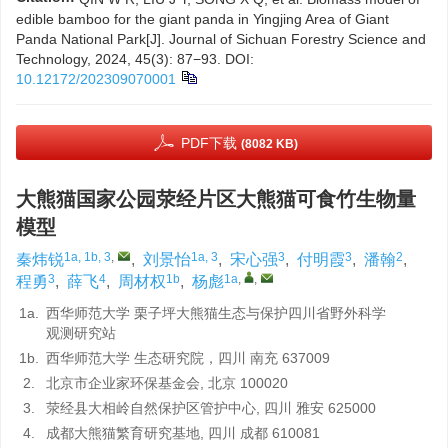
edible bamboo for the giant panda in Yingjing Area of Giant
Panda National Park[J]. Journal of Sichuan Forestry Science and
Technology, 2024, 45(3): 87−93.
DOI:
10.12172/202309070001
PDF下载
(8082 KB)
大熊猫国家公园荥经片区大熊猫可食竹生物量
模型
1a, 1b, 3
,
1a, 3
3
3
2
秦炜锐
,
刘景怡
,
宋心强
,
付明霞
,
潘翰
,
3
4
1b
1a
,
,
程勇
,
薛飞
,
周材权
,
杨彪
1a.
西华师范大学 栗子坪大熊猫生态与保护四川省野外科学
观测研究站
1b.
西华师范大学 生态研究院，四川 南充 637009
2.
北京市企业家环保基金会, 北京 100020
3.
荥经县大相岭自然保护区管护中心, 四川 雅安 625000
4.
成都大熊猫繁育研究基地, 四川 成都 610081