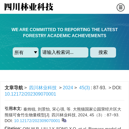
WE ARE COMMITTED TO REPORTING THE LATEST
FORESTRY ACADEMIC ACHIEVEMENTS
搜索
文章导航
>
四川林业科技
>
2024
>
45(3)
: 87-93.
> DOI:
10.12172/202309070001
引用本文:
秦炜锐, 刘景怡, 宋心强, 等. 大熊猫国家公园荥经片区大
熊猫可食竹生物量模型[J]. 四川林业科技, 2024, 45（3）: 87−93.
DOI:
10.12172/202309070001
Citation:
QIN W R, LIU J Y, SONG X Q, et al. Biomass model of