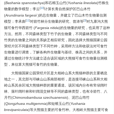
(
Bashania spanostachya
)和石棉玉山竹(
Yushania lineolata
)竹株生
[
10
]
物量的数学模型；李云
计算长青自然保护区巴山木竹
(
Arundinaria fargesii
)的总生物量，并建立了巴山木竹生物量估测
[
11
]
[
3
]
模型；李承彪
对箭竹林分生物量的研究、曾涛等
对九寨沟大熊
猫可食竹华西箭竹 (
Fargesia nitida
)的生物量的研究，也采用了这种
方法。然而，不同森林类型下竹子的生物量，不同森林类型与不同
竹类的生物量之间的关系缺乏相应研究，因此选择大熊猫国家公园
荥经片区不同森林类型下不同竹种，采用样方法和收获法对可食竹
生物量进行调查，了解各构件生物量与基径、株高之间的关系，并
通过生物统计学方法建立适合该区域的大熊猫可食竹生物量估测模
型，来估算大熊猫可食竹的生物量。
大熊猫国家公园荥经片区是大相岭山系大熊猫种群的主要栖息
地之一，其北部与邛崃山山系南部相邻，是连接邛崃山山系和大相
岭山系其余区域大熊猫种群的重要通道。该区域内分布有常绿阔叶
林、落叶阔叶林和针阔混交林等不同的森林类型，也有冷箭竹、八
月竹(
Chimonobambusa szechuanensis
)、泥巴山筇竹
(
Qiongzhuea multigemmia
)和短锥玉山竹(
Yushania
brevipaniculata
)等大熊猫主要的可食竹种。大相岭大熊猫主要可食