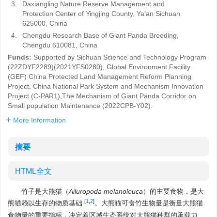
3.
Daxiangling Nature Reserve Management and
Protection Center of Yingjing County, Ya’an Sichuan
625000, China
4.
Chengdu Research Base of Giant Panda Breeding,
Chengdu 610081, China
Funds:
Supported by Sichuan Science and Technology Program
(22ZDYF2289)(2021YFS0280), Global Environment Facility
(GEF) China Protected Land Management Reform Planning
Project, China National Park System and Mechanism Innovation
Project (C-PAR1),The Mechanism of Giant Panda Corridor on
Small population Maintenance (2022CPB-Y02).
More Information
摘要
HTML全文
竹子是大熊猫（
Ailuropoda melanoleuca
）的主要食物，是大
[
1
,
2
]
熊猫赖以生存的物质基础
。大熊猫可食竹生物量是衡量大熊猫
食物量的重要指标，决定着区域生态系统对大熊猫种群的承载力