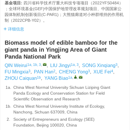
基金项目:
四川省科学技术厅重大科技专项项目（2022YFS0484）
；全球环境基金(GEF)中国保护地管理改革规划项目、中国国家公
园体制机制创新项目(C-PAR1)；大熊猫廊道对小种群维持的作用机
制（2022CPB-Y02）。
详细信息
Biomass model of edible bamboo for the
giant panda in Yingjing Area of Giant
Panda National Park
1a, 1b, 3
,
1a, 3
3
QIN Weirui
,
LIU Jingyi
,
SONG Xinqiang
,
3
2
3
4
FU Mingxia
,
PAN Han
,
CHENG Yong
,
XUE Fei
,
1b
1a
,
,
ZHOU Caiquan
,
YANG Biao
1a.
China West Normal University Sichuan Liziping Giant
Panda Ecology and Conservation Station for Field
Scientific Observation and Research
1b.
China West Normal University Institute of Ecology,
Nanchong, Sichuan 637009, China
2.
Society of Entrepreneurs and Ecology (SEE)
Foundation, Beijing 100020, China