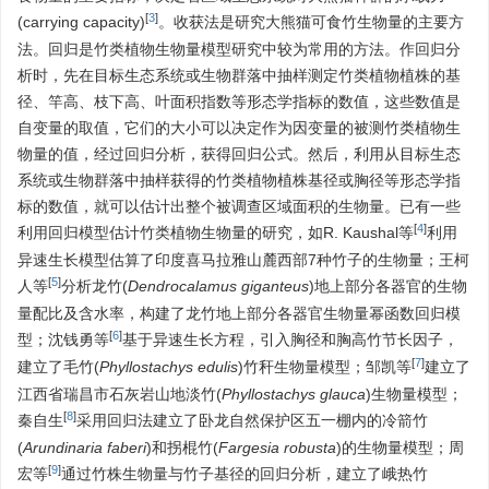
[
3
]
(carrying capacity)
。收获法是研究大熊猫可食竹生物量的主要方
法。回归是竹类植物生物量模型研究中较为常用的方法。作回归分
析时，先在目标生态系统或生物群落中抽样测定竹类植物植株的基
径、竿高、枝下高、叶面积指数等形态学指标的数值，这些数值是
自变量的取值，它们的大小可以决定作为因变量的被测竹类植物生
物量的值，经过回归分析，获得回归公式。然后，利用从目标生态
系统或生物群落中抽样获得的竹类植物植株基径或胸径等形态学指
标的数值，就可以估计出整个被调查区域面积的生物量。已有一些
[
4
]
利用回归模型估计竹类植物生物量的研究，如R. Kaushal等
利用
异速生长模型估算了印度喜马拉雅山麓西部7种竹子的生物量；王柯
[
5
]
人等
分析龙竹(
Dendrocalamus giganteus
)地上部分各器官的生物
量配比及含水率，构建了龙竹地上部分各器官生物量幂函数回归模
[
6
]
型；沈钱勇等
基于异速生长方程，引入胸径和胸高竹节长因子，
[
7
]
建立了毛竹(
Phyllostachys edulis
)竹秆生物量模型；邹凯等
建立了
江西省瑞昌市石灰岩山地淡竹(
Phyllo
stachys
glauca
)生物量模型；
[
8
]
秦自生
采用回归法建立了卧龙自然保护区五一棚内的冷箭竹
(
Arundinaria faberi
)和拐棍竹(
Fargesia robusta
)的生物量模型；周
[
9
]
宏等
通过竹株生物量与竹子基径的回归分析，建立了峨热竹