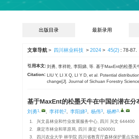
出版目录
最新录用
文章导航
>
四川林业科技
>
2024
>
45(2)
: 78-87.
引用本文:
刘勇, 李祥乾, 李阳娣, 等. 基于MaxEnt的松墨天
Citation:
LIU Y, LI X Q, LI Y D, et al. Potential distributio
change[J]. Journal of Sichuan Forestry Scienc
基于MaxEnt的松墨天牛在中国的潜在
1
,
2
3
3
3
,
,
刘勇
,
李祥乾
,
李阳娣
,
杨伟
,
杨桦
1.
兴文县林业和竹业发展服务中心, 四川 兴文 644400
2.
康定市林业和草原局, 四川 康定 6260001
3.
四川农业大学 林学院 四川省教育厅森林保护重点实验室, 