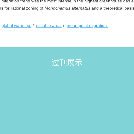
e migration trend was the most intense in the highest greenhouse gas 
s for rational zoning of
Monochamus alternatus
and a theoretical basis
/
global warming
/
suitable area
/
mean point migration
过刊展示