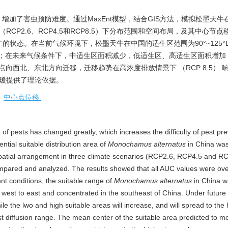
加了害虫预防难度。通过MaxEnt模型，结合GIS方法，模拟松墨天牛
P2.6、RCP4.5和RCP8.5）下分布范围和空间布局，及其中心节点
好”的状态。在当前气候环境下，松墨天牛在中国的适生区范围为90°~125°
南部；在未来气候条件下，中适生区面积减少，低适生区、高适生区面积增加
点向西北、东北方向迁移，迁移趋势在高浓度排放情景下 （RCP 8.5） 
变暖提供了理论依据。
/
中心点位移
n of pests has changed greatly, which increases the difficulty of pest pre
tial suitable distribution area of
Monochamus alternatus
in China wa
 spatial arrangement in three climate scenarios (RCP2.6, RCP4.5 and R
mpared and analyzed. The results showed that all AUC values were ove
nt conditions, the suitable range of
Monochamus alternatus
in China w
west to east and concentrated in the southeast of China. Under future
le the lwo and high suitable areas will increase, and will spread to the 
st diffusion range. The mean center of the suitable area predicted to m