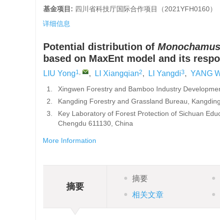
基金项目:
四川省科技厅国际合作项目（2021YFH0160）
详细信息
Potential distribution of
Monochamus 
based on MaxEnt model and its respo
1
,
2
3
LIU Yong
,
LI Xiangqian
,
LI Yangdi
,
YANG W
1.
Xingwen Forestry and Bamboo Industry Developmen
2.
Kangding Forestry and Grassland Bureau, Kangdin
3.
Key Laboratory of Forest Protection of Sichuan Educ
Chengdu 611130, China
More Information
摘要
摘要
相关文章