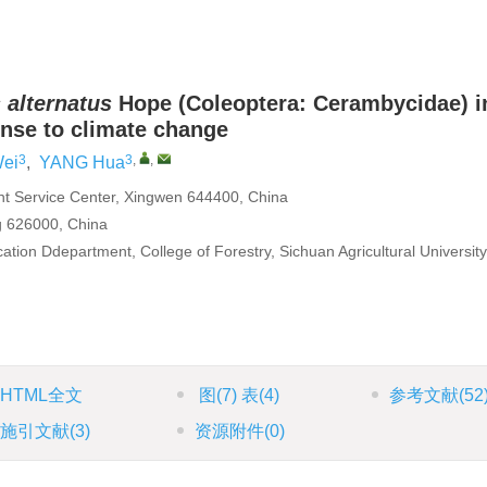
alternatus
Hope (Coleoptera: Cerambycidae) i
nse to climate change
3
3
,
,
ei
,
YANG Hua
t Service Center, Xingwen 644400, China
g 626000, China
ation Ddepartment, College of Forestry, Sichuan Agricultural University
HTML全文
图
(7)
表
(4)
参考文献
(52
施引文献
(3)
资源附件
(0)