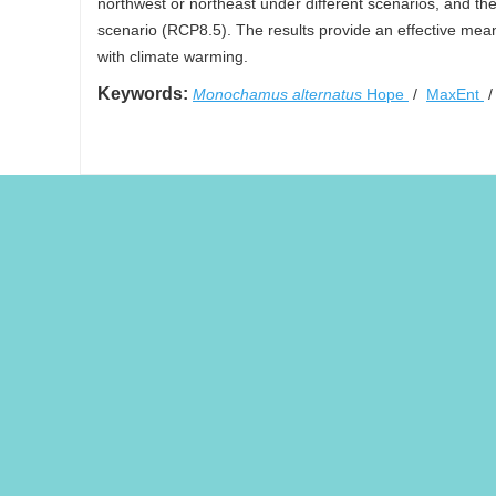
northwest or northeast under different scenarios, and th
scenario (RCP8.5). The results provide an effective mean
with climate warming.
Keywords:
Monochamus alternatus
Hope
/
MaxEnt