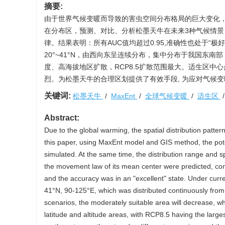
摘要:
由于世界气候变暖而导致的害虫空间分布格局的巨大变化，增
在分布区，预测、对比、分析松墨天牛在未来3种气候情景（RC
律。结果表明：所有AUC值均超过0.95,准确性也处于“极
20°~41°N，由西向东呈连续分布，集中分布于我国东
度、高海拔地区扩散，RCP8.5扩散范围最大。适生区中心
烈。为松墨天牛的合理区划提供了有效手段, 为应对气候
关键词:
松墨天牛
/
MaxEnt
/
全球气候变暖
/
适生区
Abstract:
Due to the global warming, the spatial distribution patter
this paper, using MaxEnt model and GIS method, the poten
simulated. At the same time, the distribution range and
the movement law of its mean center were predicted, co
and the accuracy was in an "excellent" state. Under curre
41°N, 90-125°E, which was distributed continuously from 
scenarios, the moderately suitable area will decrease, whi
latitude and altitude areas, with RCP8.5 having the large