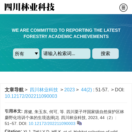
WE ARE COMMITTED TO REPORTING THE LATEST
FORESTRY ACADEMIC ACHIEVEMENTS
搜索
文章导航
>
四川林业科技
>
2023
>
44(2)
: 51-57.
> DOI:
10.12172/202211090003
引用本文:
席健, 朱玉东, 何可, 等. 四川栗子坪国家级自然保护区林
麝野化培训个体的生境选择[J]. 四川林业科技, 2023, 44（2）:
51−57.
DOI:
10.12172/202211090003
Citation:
XI J, ZHU Y D, HE K, et al. Habitat selection of wild