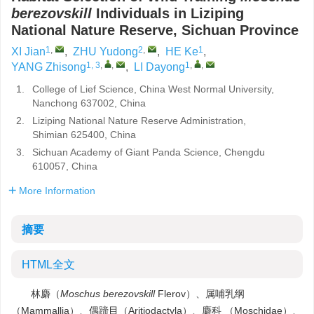
berezovskill
Individuals in Liziping
National Nature Reserve, Sichuan Province
1
,
2
,
1
XI Jian
,
ZHU Yudong
,
HE Ke
,
1, 3
,
,
1
,
,
YANG Zhisong
,
LI Dayong
1.
College of Lief Science, China West Normal University,
Nanchong 637002, China
2.
Liziping National Nature Reserve Administration,
Shimian 625400, China
3.
Sichuan Academy of Giant Panda Science, Chengdu
610057, China
More Information
摘要
HTML全文
林麝（
Moschus berezovskill
Flerov）、属哺乳纲
（Mammallia）、偶蹄目（Aritiodactyla）、麝科 （Moschidae）、