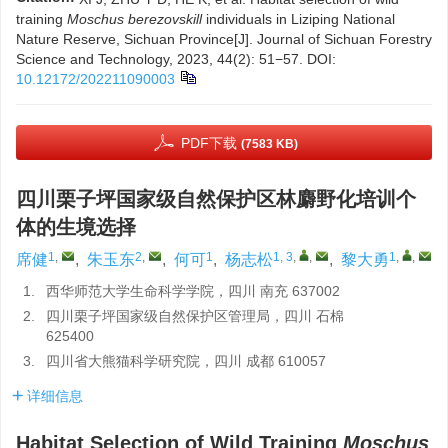
training
Moschus berezovskill
individuals in Liziping National
Nature Reserve, Sichuan Province[J]. Journal of Sichuan Forestry
Science and Technology, 2023, 44(2): 51−57.
DOI:
10.12172/202211090003
PDF下载
(7583 KB)
四川栗子坪国家级自然保护区林麝野化培训个
体的生境选择
1
,
2
,
1
1, 3
,
,
1
,
,
席健
,
朱玉东
,
何可
,
杨志松
,
黎大勇
1.
西华师范大学生命科学学院，四川 南充 637002
2.
四川栗子坪国家级自然保护区管理局，四川 石棉
625400
3.
四川省大熊猫科学研究院，四川 成都 610057
详细信息
Habitat Selection of Wild Training
Moschus