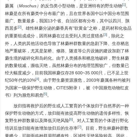
[
1
]
麝属 （
Moschus）
的反刍类小型动物，是亚洲特有的野生动物
。
林麝是在所有麝类中分布最广的，且在世界各国中以中国分布范围
最广、数量最多，我国13个省、自治区都有分布，其中以四川、陕
[
2
]
西居多
。雄性林麝分泌的麝香具有“软黄金”之称，是药材和化妆品
[
3
]
的重要组成成分，因而林麝在过去受到人类过度猎杀
，除此之
外，人类的其他活动也导致了林麝种群数量的急剧下降、生存栖息
地严重破坏，尤其是架桥、修路、隧道等公共设施的建设加剧了林
麝生境的破碎化和岛屿化。由于人类捕杀和栖息地破碎，野生林麝
的数量锐减，濒临灭绝，虽然林麝分布的地理范围较广，但数量已
经大幅度减少，目前我国林麝仅存28 600~35 000只，已不足上世
[
4
]
纪50年代的10%
。由于野生麝资源濒危，2003年麝属各种均被列
为国家一级保护野生动物，CITES附录Ⅰ，被《中国濒危动物红皮
[
5
]
书》列为濒危和易危
。
放归指将救护后的野生或人工繁育的个体放归于自然界的一种
保护野生动物的方式，放归能有效提高野生动物的遗传多样性、恢
[
6
]
复野生种群数量以及降低灭绝风险
。对人工繁育的个体进行野化
[
7
]
培训后放归能有效增加放归后的生存率
。目前，野生林麝种群数
量稀少，可能面临种群局部稀有性，区域性灭绝风险较高。因此，