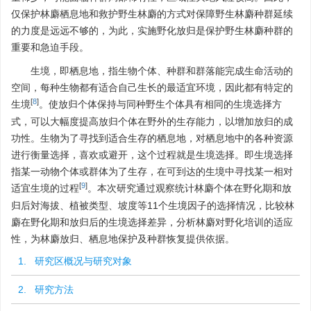
仅保护林麝栖息地和救护野生林麝的方式对保障野生林麝种群延续
的力度是远远不够的，为此，实施野化放归是保护野生林麝种群的
重要和急迫手段。
生境，即栖息地，指生物个体、种群和群落能完成生命活动的
空间，每种生物都有适合自己生长的最适宜环境，因此都有特定的
[
8
]
生境
。使放归个体保持与同种野生个体具有相同的生境选择方
式，可以大幅度提高放归个体在野外的生存能力，以增加放归的成
功性。生物为了寻找到适合生存的栖息地，对栖息地中的各种资源
进行衡量选择，喜欢或避开，这个过程就是生境选择。即生境选择
指某一动物个体或群体为了生存，在可到达的生境中寻找某一相对
[
9
]
适宜生境的过程
。本次研究通过观察统计林麝个体在野化期和放
归后対海拔、植被类型、坡度等11个生境因子的选择情况，比较林
麝在野化期和放归后的生境选择差异，分析林麝对野化培训的适应
性，为林麝放归、栖息地保护及种群恢复提供依据。
1. 研究区概况与研究对象
2. 研究方法