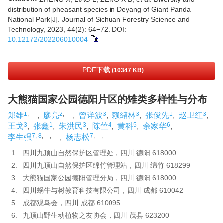
distribution of pheasant species in Deyang of Giant Panda
National Park[J]. Journal of Sichuan Forestry Science and
Technology, 2023, 44(2): 64−72.
DOI:
10.12172/202206010004
PDF下载
(10347 KB)
大熊猫国家公园德阳片区的雉类多样性与分布
1
,
2
,
3
3
1
3
郑雄
,
廖亮
,
曾详波
,
赖緖林
,
张俊先
,
赵卫红
,
3
1
3
4
5
6
王戈
,
张鑫
,
朱洪民
,
陈竺
,
黄科
,
余家华
,
7, 8
,
,
7
,
,
李生强
,
杨志松
1.
四川九顶山自然保护区管理处，四川 德阳 618000
2.
四川九顶山自然保护区绵竹管理站，四川 绵竹 618299
3.
大熊猫国家公园德阳管理分局，四川 德阳 618000
4.
四川蜗牛与树教育科技有限公司，四川 成都 610042
5.
成都观鸟会，四川 成都 610095
6.
九顶山野生动植物之友协会，四川 茂县 623200