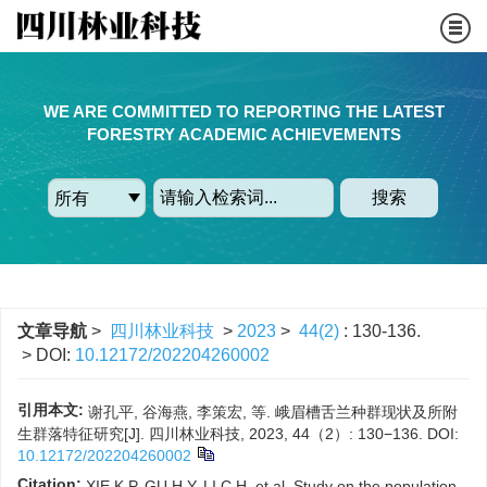
WE ARE COMMITTED TO REPORTING THE LATEST
FORESTRY ACADEMIC ACHIEVEMENTS
搜索
文章导航
>
四川林业科技
>
2023
>
44(2)
: 130-136.
> DOI:
10.12172/202204260002
引用本文:
谢孔平, 谷海燕, 李策宏, 等. 峨眉槽舌兰种群现状及所附
生群落特征研究[J]. 四川林业科技, 2023, 44（2）: 130−136.
DOI:
10.12172/202204260002
Citation:
XIE K P, GU H Y, LI C H, et al. Study on the population