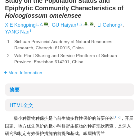
Study on the Population Status and
Epiphytic Community Characteristics of
Holcoglossum omeiensee
1, 2
,
1, 2
,
,
2
XIE Kongping
,
GU Haiyan
,
LI Cehong
,
1
YANG Nan
1.
Sichuan Provincial Academy of Natural Resources
Research, Chengdu 610015, China
2.
Wild Plant Sharing and Service Plantform of Sichuan
Province, Emeishan 614201, China
More Information
摘要
HTML全文
[
1
-
2
]
极小种群物种保护是当前生物多样性保护的首要任务
，开展
国家、地方优先保护的极小种群野生植物的种群现状调查，是深入
研究和制定有效保护措施的前提和基础。峨眉槽舌兰