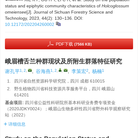
status and epiphytic community characteristics of
Holcoglossum
omeiensee
[J]. Journal of Sichuan Forestry Science and
Technology, 2023, 44(2): 130−136.
DOI:
10.12172/202204260002
PDF下载
(7566 KB)
峨眉槽舌兰种群现状及所附生群落特征研究
1, 2
,
1, 2
,
,
2
1
谢孔平
,
谷海燕
,
李策宏
,
杨楠
1.
四川省自然资源科学研究院，四川 成都 610015
2.
野生植物四川省科技资源共享服务平台，四川 峨眉山
614201
基金项目:
四川省公益性科研院所基本科研业务费专项资金
（2020JDKY0024）；峨眉山生物多样性四川省野外科学观察研究
站（2022）
详细信息