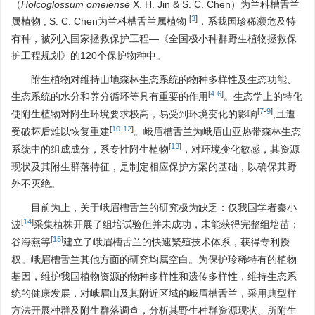
（
Holcoglossum
omeiense
X. H. Jin & S. C. Chen）为兰科槽舌兰
[
3
]
属植物 ; S. C. Chen为兰科槽舌兰属植物
，系我国珍稀濒危及特
有种，被列入国家拯救保护工程—《全国极小种群野生植物拯救保
护工程规划》的120个保护物种中。
附生植物对维持山地森林生态系统的物种多样性及生态功能、
[
4
-
6
]
生态系统的水分和养分循环等具有重要的作用
。生态学上的特化
[
7
-
9
]
使附生植物对附生环境要求极高，易受到环境变化的影响
,且遭
[
10
-
12
]
受破坏后难以恢复重建
。峨眉槽舌兰为峨眉山亚热带森林生态
[
13
]
系统中的组成成分，系专性附生植物
，对环境变化敏感，其资源
现状及其附生群落特征，是制定相应保护方案的基础，以确保其野
外不灭绝。
目前为止，关于峨眉槽舌兰的研究极为缺乏：仅我国学者秦小
[
14
]
波
采集植株开展了组培试验但并未成功，未能获得完整组培苗；
[
15
]
谷海燕等
建立了峨眉槽舌兰的快速繁殖技术体系，获得专利授
权。峨眉槽舌兰其他方面的研究均属空白。为保护珍稀特有的植物
基因，维护我国植物资源的物种多样性和遗传多样性，维持生态系
统的健康发展，对峨眉山及其附近区域的峨眉槽舌兰，采用典型样
方法开展种群及附生群落调查，分析其野生种群资源现状、所附生