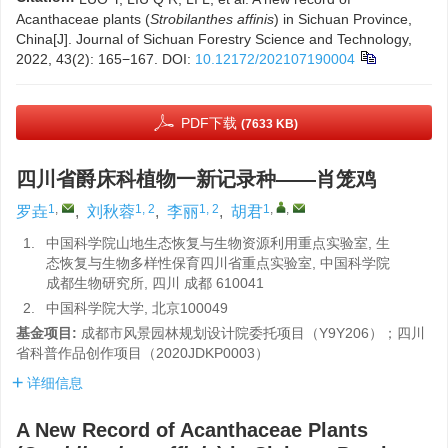
Acanthaceae plants (
Strobilanthes affinis
) in Sichuan Province,
China[J]. Journal of Sichuan Forestry Science and Technology,
2022, 43(2): 165−167.
DOI:
10.12172/202107190004
PDF下载
(7633 KB)
四川省爵床科植物一新记录种——肖笼鸡
1
,
1, 2
1, 2
1
,
,
罗垚
,
刘秋蓉
,
李丽
,
胡君
1.
中国科学院山地生态恢复与生物资源利用重点实验室, 生
态恢复与生物多样性保育四川省重点实验室, 中国科学院
成都生物研究所, 四川 成都 610041
2.
中国科学院大学, 北京100049
基金项目:
成都市风景园林规划设计院委托项目（Y9Y206）；四川
省科普作品创作项目（2020JDKP0003）
详细信息
A New Record of Acanthaceae Plants