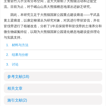
主食箭竹几乎没有分布空间，这大大限制了大熊猫活动和迁徙交
流。目前为止，对于岷山山系大熊猫栖息地灌丛还缺乏研究。
因此，本研究立足于大熊猫国家公园重点建设廊道——平武县
黄土梁廊道，以康定柳灌丛为研究对象，对其进行带状皆伐，并在
皆伐带进行了植被改造，分析了1年后保留带和皆伐带的土壤养分和
微生物碳氮特征，以期为大熊猫国家公园退化栖息地建设提供理论
与实践支持。
1. 材料与方法
2. 结果与分析
3. 讨论
参考文献
(18)
相关文章
施引文献
(2)