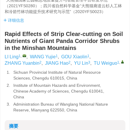
“大熊猫国家公园栖息地质量提升与智能管理平台研发示范”
（2021YFS0280）；四川省自然科学基金“大熊猫廊道云杉人工林
和冷箭竹林功能提升技术研究与示范”（2020YFS0023）
详细信息
Rapid Effects of Strip Clear-cutting on Soil
Nutrients of Giant Panda Corridor Shrubs
in the Minshan Mountains
1
,
1
1
LI Ling
,
WANG Yujie
,
GOU Xiaolin
,
2
2
3
1
,
ZHANG Yuanbin
,
JIANG Hao
,
YU Lin
,
TU Weiguo
1.
Sichuan Provincial Institute of Natural Resource
Sciences, Chengdu 610015, China
2.
Institute of Mountain Hazards and Environment,
Chinese Academy of Sciences, Chengdu 610041,
China
3.
Administration Bureau of Wanglang National Nature
Reserve, Mianyang 622550, China
摘要