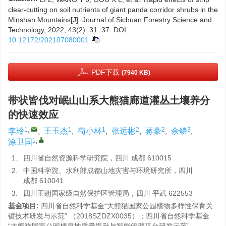
clear-cutting on soil nutrients of giant panda corridor shrubs in the
Minshan Mountains[J]. Journal of Sichuan Forestry Science and
Technology, 2022, 43(2): 31−37.
DOI:
10.12172/202107080001
PDF下载
(7940 KB)
带状皆伐对岷山山系大熊猫廊道灌丛土壤养分
的快速效应
1
,
1
1
2
2
3
李玲
,
王玉杰
,
苟小林
,
张远彬
,
蒋豪
,
余鳞
,
1
,
涂卫国
1.
四川省自然资源科学研究院，四川 成都 610015
2.
中国科学院、水利部成都山地灾害与环境研究所，四川
成都 610041
3.
四川王朗国家级自然保护区管理局，四川 平武 622553
基金项目:
四川省自然科学基金“大熊猫国家公园植物多样性保育关
键技术研发与示范” （2018SZDZX0035）；四川省自然科学基金