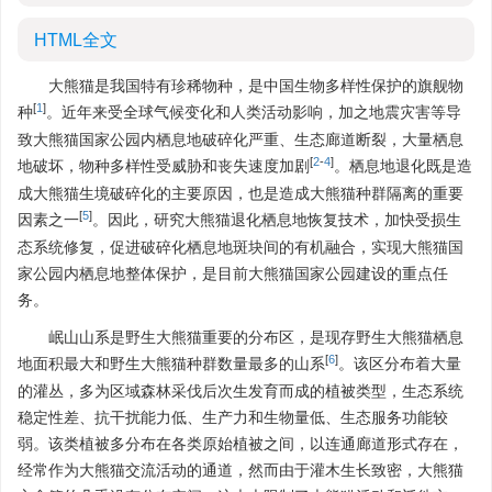
HTML全文
大熊猫是我国特有珍稀物种，是中国生物多样性保护的旗舰物
[
1
]
种
。近年来受全球气候变化和人类活动影响，加之地震灾害等导
致大熊猫国家公园内栖息地破碎化严重、生态廊道断裂，大量栖息
[
2
-
4
]
地破坏，物种多样性受威胁和丧失速度加剧
。栖息地退化既是造
成大熊猫生境破碎化的主要原因，也是造成大熊猫种群隔离的重要
[
5
]
因素之一
。因此，研究大熊猫退化栖息地恢复技术，加快受损生
态系统修复，促进破碎化栖息地斑块间的有机融合，实现大熊猫国
家公园内栖息地整体保护，是目前大熊猫国家公园建设的重点任
务。
岷山山系是野生大熊猫重要的分布区，是现存野生大熊猫栖息
[
6
]
地面积最大和野生大熊猫种群数量最多的山系
。该区分布着大量
的灌丛，多为区域森林采伐后次生发育而成的植被类型，生态系统
稳定性差、抗干扰能力低、生产力和生物量低、生态服务功能较
弱。该类植被多分布在各类原始植被之间，以连通廊道形式存在，
经常作为大熊猫交流活动的通道，然而由于灌木生长致密，大熊猫