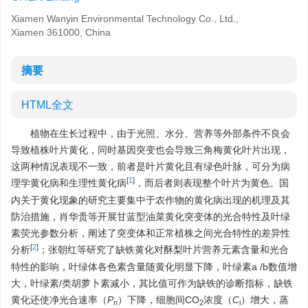
Xiamen Wanyin Environmental Technology Co., Ltd.,
Xiamen 361000, China
摘要
HTML全文
植物在生长过程中，由于光照、水分、营养等外部条件不良会
导致植株叶片黄化，同时基因突变也会导致三角梅黄化叶片出现，
这两种情况表现不一致，前者是叶片黄化且有绿色叶脉，可分为病
[
1
]
理学黄化病和生理性黄化病
，而后者则表现整个叶片为黄色。国
内关于黄化现象的研究主要集中于农作物的黄化病出现的机理及其
防治措施，肖华贵等开展甘蓝型油菜黄化突变体的光合特性及叶绿
素荧光参数分析，阐述了突变体和正常植株之间光合特性的差异性
[
2
]
分析
；张朝红等研究了缺铁黄化对酥梨叶片营养元素含量和光合
特性的影响，叶绿体各色素含量随黄化明显下降，叶绿素a /b数值增
大，叶绿素/类胡萝卜素减小，其比值可作为缺铁的诊断指标，缺铁
黄化还使净光合速率（
P
）下降，细胞间CO
浓度（
C
）增大，蒸
n
2
i