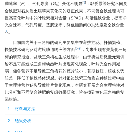
[
3
]
腾速率（
E
）、气孔导度（
G
）变化不明显
；郭爱霞等研究不同复
s
合铁肥对石灰质土壤苹果黄化病的矫正效果，不同复合铁处理均可
提高黄化叶片中的叶绿素相对含量（SPAD）与活性铁含量，提高净
光合速率、气孔导度、蒸腾速率，降低细胞间CO
浓度及全铁含量
2
[
4
]
。
目前国内关于三角梅的研究主要集中在养护控花、扦插繁殖、
[
5
-
9
]
快繁技术研究及对逆境胁迫响应等方面
，尚未出现有关黄化三角
梅的研究报道。盆栽三角梅在生成过程中，由于换盆后微量元素供
给不足可能造成三角梅幼嫩叶片出现黄化现象，叶片光合作用减
弱，储备营养不足导致三角梅花的苞片较小，花期较短，植株长势
较差，降低了植株整体观感。针对银边浅紫三角梅在种植过程中由
于生理性营养缺失导致叶片黄化现象，本研究开展光合生理特性对
比分析和不同复合铁肥的复绿效果研究，旨在找到黄化三角梅的复
绿措施。
1. 材料与方法
2. 结果分析