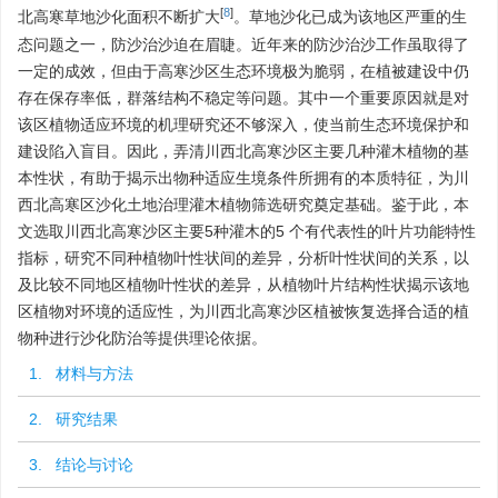
[
8
]
北高寒草地沙化面积不断扩大
。草地沙化已成为该地区严重的生
态问题之一，防沙治沙迫在眉睫。近年来的防沙治沙工作虽取得了
一定的成效，但由于高寒沙区生态环境极为脆弱，在植被建设中仍
存在保存率低，群落结构不稳定等问题。其中一个重要原因就是对
该区植物适应环境的机理研究还不够深入，使当前生态环境保护和
建设陷入盲目。因此，弄清川西北高寒沙区主要几种灌木植物的基
本性状，有助于揭示出物种适应生境条件所拥有的本质特征，为川
西北高寒区沙化土地治理灌木植物筛选研究奠定基础。鉴于此，本
文选取川西北高寒沙区主要5种灌木的5 个有代表性的叶片功能特性
指标，研究不同种植物叶性状间的差异，分析叶性状间的关系，以
及比较不同地区植物叶性状的差异，从植物叶片结构性状揭示该地
区植物对环境的适应性，为川西北高寒沙区植被恢复选择合适的植
物种进行沙化防治等提供理论依据。
1. 材料与方法
2. 研究结果
3. 结论与讨论