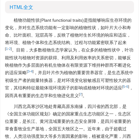
HTML全文
植物功能性状(Plant functional traits)是指能够响应生存环境的
变化，并对生态系统功能有一定影响的植物性状，如叶片大小和寿
命、比叶面积、冠层高等，反映了植物对生长环境的响应和适应，
将环境、植物个体和生态系统结构、过程与功能紧密联系了起来
[
1
-
2
]
。目前，大多数植物生态学家认为，在众多的植物性状中，叶功
能性状与植物对资源的获得、利用及利用效率的关系密切，能够反
映植物作为多层面的有机生物体在有限资源下维持种群而不断进化
[
3
-
4
]
的适应策略
，并且叶片作为植物的重要营养器官，是生态系统中
初级生产者的能量转换器，是对环境变化较敏感且可塑性较大的器
[
5
-
6
]
官，其结构特征最能体现环境因子的影响或植物对环境的适应
，
[
7
]
因而具有重要的生态学和生物进化意义
。
川西北高寒沙区地处青藏高原东南缘，四川省的西北部，是
《全国主体功能区规划》确定的国家重点生态功能区之一，生态区
位重要，是长江、黄河流域重要的生态安全屏障，是四川省重要的
草食畜牧业生产基地，全国五大牧区之一。近年来，由于超载过
牧、人类活动强度加大等多方面因素的影响，植被退化严重，川西