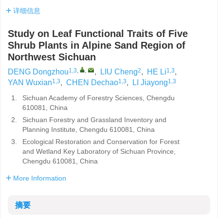
详细信息
Study on Leaf Functional Traits of Five
Shrub Plants in Alpine Sand Region of
Northwest Sichuan
1,3
,
,
2
1,3
DENG Dongzhou
,
LIU Cheng
,
HE Li
,
1,3
1,3
1,3
YAN Wuxian
,
CHEN Dechao
,
LI Jiayong
1.
Sichuan Academy of Forestry Sciences, Chengdu
610081, China
2.
Sichuan Forestry and Grassland Inventory and
Planning Institute, Chengdu 610081, China
3.
Ecological Restoration and Conservation for Forest
and Wetland Key Laboratory of Sichuan Province,
Chengdu 610081, China
More Information
摘要