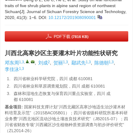
traits of five shrub plants in alpine sand region of northwest
Sichuan[J]. Journal of Sichuan Forestry Science and Technology,
2020, 41(3): 1−6.
DOI:
10.12172/201908090001
PDF下载
(7816 KB)
川西北高寒沙区主要灌木叶片功能性状研究
1,3
,
,
2
1,3
1,3
1,3
邓东周
,
刘成
,
贺丽
,
鄢武先
,
陈德朝
,
1,3
李佳泳
1.
四川省林业科学研究院，四川 成都 610081
2.
四川省林业和草原调查规划院，四川 成都 610081
3.
森林和湿地生态恢复与保育四川重点实验室，四川 成
都 610081
基金项目:
国家科技支撑计划“川西北藏区高寒沙地适生治沙灌木材
料培育及示范”（2015BAC05B01）；四川省省级科研院所基本科研
业务费“川西北地区流动沙地土壤改良技术研究”（JB2015-07）；四
川省省财政专项“川西藏区沙生植物种质资源调查与初步评价研究”
（ZL2014-26）