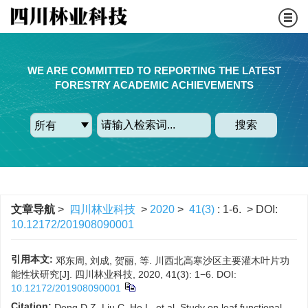
WE ARE COMMITTED TO REPORTING THE LATEST
FORESTRY ACADEMIC ACHIEVEMENTS
搜索
文章导航
>
四川林业科技
>
2020
>
41(3)
: 1-6.
> DOI:
10.12172/201908090001
引用本文:
邓东周, 刘成, 贺丽, 等. 川西北高寒沙区主要灌木叶片功
能性状研究[J]. 四川林业科技, 2020, 41(3): 1−6.
DOI:
10.12172/201908090001
Citation:
Deng D Z, Liu C, He L, et al. Study on leaf functional